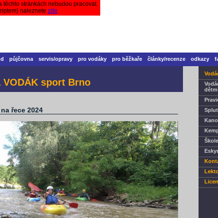
a těchto stránkách nebudou pracovat.
criptem) naleznete
zde
.
od
půjčovna
servis/opravy
pro vodáky
pro běžkaře
články/recenze
odkazy
f
Vodác
a VODÁK sport Brno
Vodá
dětm
Pravi
 na řece 2024
Splut
Kano
Kemp
Škole
Esky
Kont
Lekto
Lice