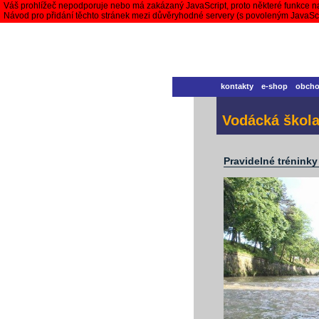
Váš prohlížeč nepodporuje nebo má zakázaný JavaScript, proto některé funkce n
Návod pro přidání těchto stránek mezi důvěryhodné servery (s povoleným JavaS
kontakty
e-shop
obch
Vodácká škol
Pravidelné tréninky