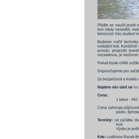
Přijďte se naučit jezdit
tom nikdy neseděli, neb
trénincích Vás zkušení ins
Budeme cvičit technik
ovládání lodi. Kondičně
proudu projezdit bran
nezaleknou, je možnost s
Pokud byste chtěli zužitk
Doporučujeme pro začáte
Za bezpečnost a kvalitu v
Najdete nás také na
fa
Cena:
1 lekce - 450
Cena zahrnuje půjčovné 
pádlo, šprick
Termíny:
od začátku dub
hod.
Výuku je potř
Kde:
Loděnice Racek Brno