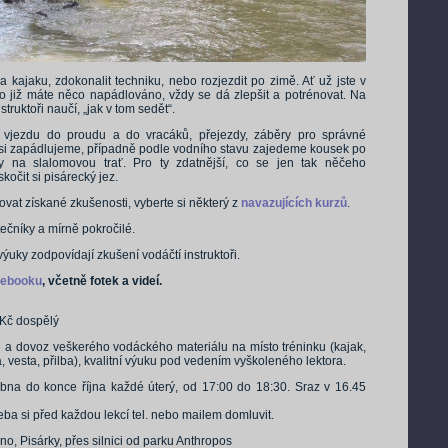
 na kajaku, zdokonalit techniku, nebo rozjezdit po zimě. Ať už jste v
o již máte něco napádlováno, vždy se dá zlepšit a potrénovat. Na
truktoři naučí, „jak v tom sedět“.
u vjezdu do proudu a do vracáků, přejezdy, záběry pro správné
 si zapádlujeme, případně podle vodního stavu zajedeme kousek po
ky na slalomovou trať. Pro ty zdatnější, co se jen tak něčeho
kočit si pisárecký jez.
ovat získané zkušenosti, vyberte si některý z
navazujících kurzů
.
čníky a mírně pokročilé.
ýuky zodpovídají zkušení vodáčtí instruktoři.
cebooku
, včetně fotek a videí.
 Kč dospělý
a dovoz veškerého vodáckého materiálu na místo tréninku (kajak,
a, vesta, přilba), kvalitní výuku pod vedením vyškoleného lektora.
na do konce října každé úterý, od 17:00 do 18:30. Sraz v 16.45
eba si před každou lekcí tel. nebo mailem domluvit.
, Pisárky, přes silnici od parku Anthropos