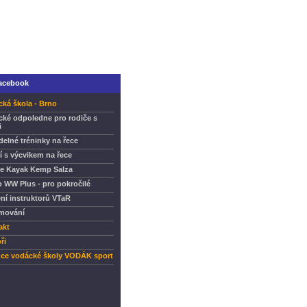
acebook
ká škola - Brno
cké odpoledne pro rodiče s
i
delné tréninky na řece
í s výcvikem na řece
e Kayak Kemp Salza
 WW Plus - pro pokročilé
ní instruktorů VTaR
mování
akt
ři
nce vodácké školy VODÁK sport