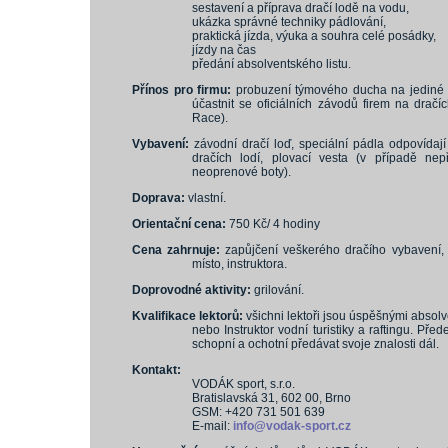
sestavení a příprava dračí lodě na vodu,
ukázka správné techniky pádlování,
praktická jízda, výuka a souhra celé posádky,
jízdy na čas
předání absolventského listu.
Přínos pro firmu:
probuzení týmového ducha na jediné 
účastnit se oficiálních závodů firem na drač
Race).
Vybavení:
závodní dračí loď, speciální pádla odpovídaj
dračích lodí, plovací vesta (v případě ne
neoprenové boty).
Doprava:
vlastní.
Orientační cena:
750 Kč/ 4 hodiny
Cena zahrnuje:
zapůjčení veškerého dračího vybavení,
místo, instruktora.
Doprovodné aktivity:
grilování.
Kvalifikace lektorů:
všichni lektoři jsou úspěšnými absolv
nebo Instruktor vodní turistiky a raftingu. Pře
schopní a ochotní předávat svoje znalosti dál.
Kontakt:
VODÁK sport, s.r.o.
Bratislavská 31, 602 00, Brno
GSM: +420 731 501 639
E-mail:
info@vodak-sport.cz