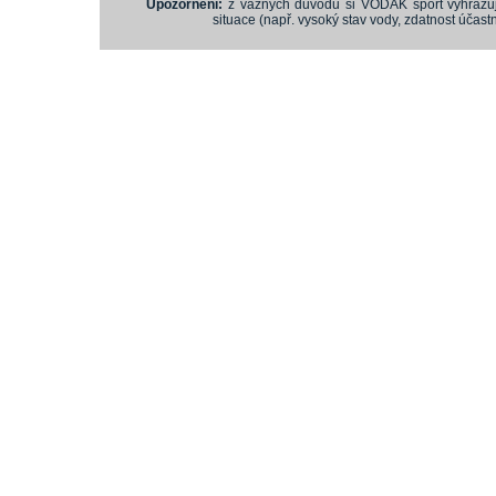
Upozornění:
z vážných důvodů si VODÁK sport vyhrazuje
situace (např. vysoký stav vody, zdatnost účastn
vodácký bazar
vodácké noviny
pyranha.cz