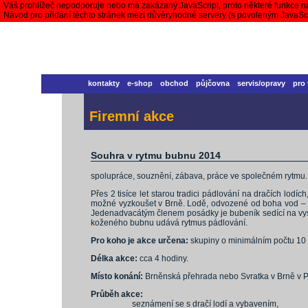
Váš prohlížeč nepodporuje nebo má zakázaný JavaScript, proto některé funkce n
Návod pro přidání těchto stránek mezi důvěryhodné servery (s povoleným JavaS
kontakty
e-shop
obchod
půjčovna
servis/opravy
pro
Firemní akce
Souhra v rytmu bubnu 2014
spolupráce, souznění, zábava, práce ve společném rytmu.
Přes 2 tisíce let starou tradici pádlování na dračích lodích
možné vyzkoušet v Brně. Lodě, odvozené od boha vod – d
Jedenadvacátým členem posádky je bubeník sedící na vyso
koženého bubnu udává rytmus pádlování.
Pro koho je akce určena:
skupiny o minimálním počtu 10 
Délka akce:
cca 4 hodiny.
Místo konání:
Brněnská přehrada nebo Svratka v Brně v P
Průběh akce:
seznámení se s dračí lodí a vybavením,