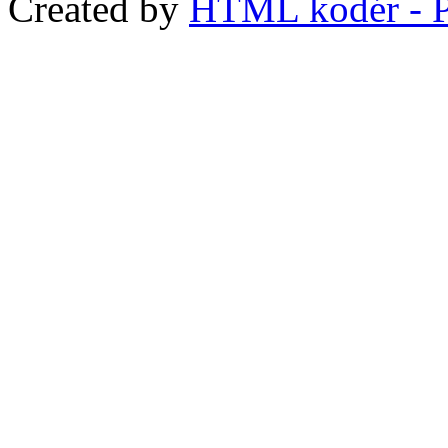
Created by
HTML kodér - P