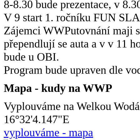
8-8.30 bude prezentace, v 8.30
V 9 start 1. ročníku FUN SL
Zájemci WWPutovnání maji sra
přependlují se auta a v v 11 
bude u OBI.
Program bude upraven dle vod
Mapa - kudy na WWP
Vyplouváme na Welkou Wodác
16°32'4.147"E
vyplouváme - mapa