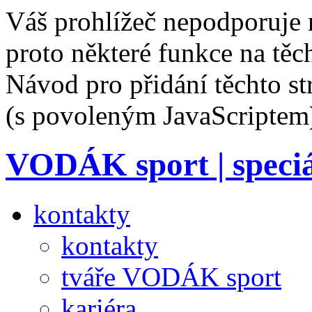
Váš prohlížeč nepodporuje 
proto některé funkce na těc
Návod pro přidání těchto s
(s povoleným JavaScriptem
VODÁK sport | speciá
kontakty
kontakty
tváře VODÁK sport
kariéra