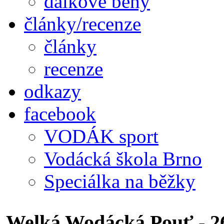
dálkové běhy
články/recenze
články
recenze
odkazy
facebook
VODÁK sport
Vodácká škola Brno
Speciálka na běžky
Welká Wodácká Pouť - 26