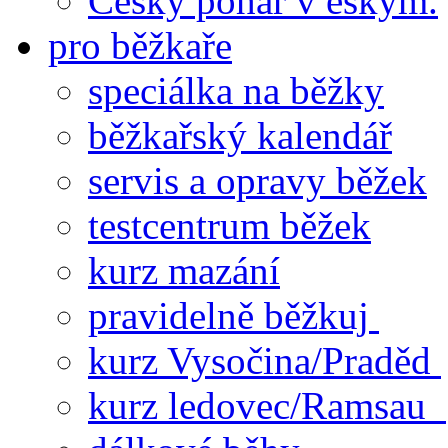
Český pohár v eskym.
pro běžkaře
speciálka na běžky
běžkařský kalendář
servis a opravy běžek
testcentrum běžek
kurz mazání
pravidelně běžkuj
kurz Vysočina/Praděd
kurz ledovec/Ramsau