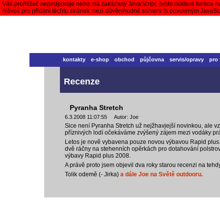
Váš prohlížeč nepodporuje nebo má zakázaný JavaScript, proto některé funkce n
Návod pro přidání těchto stránek mezi důvěryhodné servery (s povoleným JavaS
kontakty
e-shop
obchod
půjčovna
servis/opravy
pro
Recenze
Pyranha Stretch
6.3.2008 11:07:55 Autor: Joe
Sice není Pyranha Stretch už nejžhavjejší novinkou, ale 
příznivých lodí očekáváme zvýšený zájem mezi vodáky práv
Letos je nově vybavena pouze novou výbavou Rapid plus.
dvě ráčny na stehenních opěrkách pro dotahování polstrov
výbavy Rapid plus 2008.
A právě proto jsem objevil dva roky starou recenzi na teh
Tolik odemě (- Jirka)
a dále Joe na Světě outdooru.
vodácký bazar
vodácké noviny
pyranha.cz