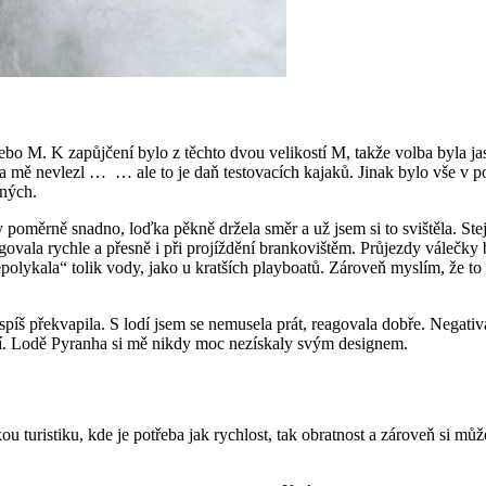
nebo M. K zapůjčení bylo z těchto dvou velikostí M, takže volba byla ja
 na mě nevlezl …
… ale to je daň testovacích kajaků. Jinak bylo vše v p
lných.
y poměrně snadno, loďka pěkně držela směr a už jsem si to svištěla. Ste
agovala rychle a přesně i při projíždění brankovištěm. Průjezdy válečky
epolykala“ tolik vody, jako u kratších playboatů. Zároveň myslím, že to
íš překvapila. S lodí jsem se nemusela prát, reagovala dobře. Negativa
ní. Lodě Pyranha si mě nikdy moc nezískaly svým designem.
kou turistiku, kde je potřeba jak rychlost, tak obratnost a zároveň si m