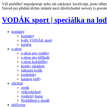
Váš prohlížeč nepodporuje nebo má zakázaný JavaScript, proto někte
Návod pro přidání těchto stránek mezi důvěryhodné servery (s povo
VODÁK sport | speciálka na lod
kontakty
kontakty
tváře VODÁK sport
kariéra
e-shop
e-shop pro vodáky
e-shop pro běžkaře
e-shop koloběžky
kajaky skladem
nákupní košík
podmínky
katalog (pdf)
obchod
ceník
velkoobchod
vodácký bazar
Prohlášení o shodě
půjčovna