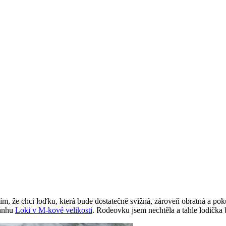
 že chci loďku, která bude dostatečně svižná, zároveň obratná a poku
ranhu
Loki v M-kové velikosti
. Rodeovku jsem nechtěla a tahle lodička b