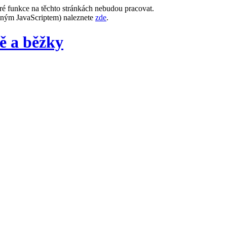
ré funkce na těchto stránkách nebudou pracovat.
leným JavaScriptem) naleznete
zde
.
ě a běžky