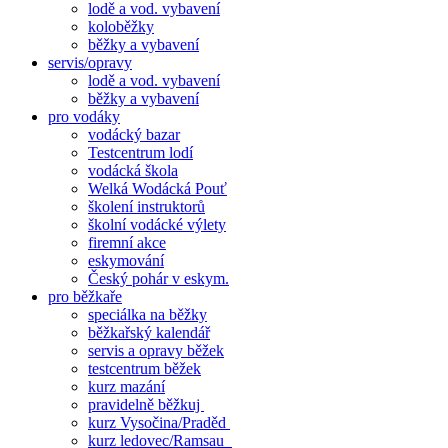
lodě a vod. vybavení
koloběžky
běžky a vybavení
servis/opravy
lodě a vod. vybavení
běžky a vybavení
pro vodáky
vodácký bazar
Testcentrum lodí
vodácká škola
Welká Wodácká Pouť
školení instruktorů
školní vodácké výlety
firemní akce
eskymování
Český pohár v eskym.
pro běžkaře
speciálka na běžky
běžkařský kalendář
servis a opravy běžek
testcentrum běžek
kurz mazání
pravidelně běžkuj
kurz Vysočina/Praděd
kurz ledovec/Ramsau