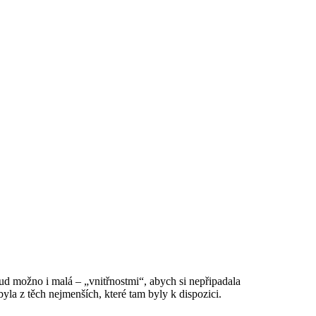
d možno i malá – „vnitřnostmi“, abych si nepřipadala
yla z těch nejmenších, které tam byly k dispozici.