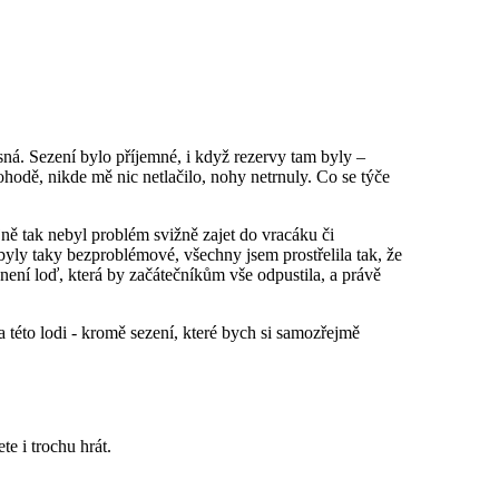
sná. Sezení bylo příjemné, i když rezervy tam byly –
ohodě, nikde mě nic netlačilo, nohy netrnuly. Co se týče
jně tak nebyl problém svižně zajet do vracáku či
 byly taky bezproblémové, všechny jsem prostřelila tak, že
 není loď, která by začátečníkům vše odpustila, a právě
 této lodi - kromě sezení, které bych si samozřejmě
ůžete i trochu hrát.