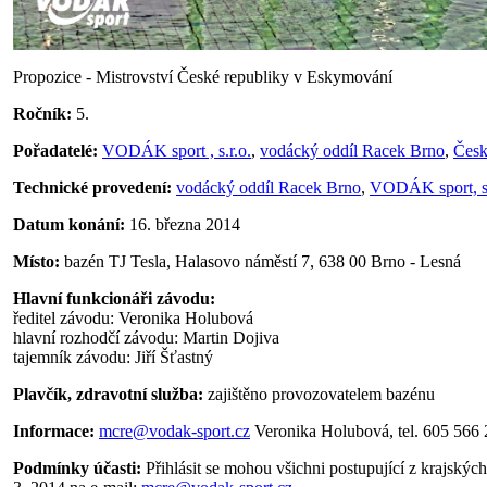
Propozice - Mistrovství České republiky v Eskymování
Ročník:
5.
Pořadatelé:
VODÁK sport , s.r.o.
,
vodácký oddíl Racek Brno
,
Česk
Technické provedení:
vodácký oddíl Racek Brno
,
VODÁK sport, s.
Datum konání:
16. března 2014
Místo:
bazén TJ Tesla, Halasovo náměstí 7, 638 00 Brno - Lesná
Hlavní funkcionáři závodu:
ředitel závodu: Veronika Holubová
hlavní rozhodčí závodu: Martin Dojiva
tajemník závodu: Jiří Šťastný
Plavčík, zdravotní služba:
zajištěno provozovatelem bazénu
Informace:
mcre@vodak-sport.cz
Veronika Holubová, tel. 605 566
Podmínky účasti:
Přihlásit se mohou všichni postupující z krajskýc