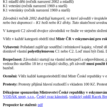
K1 mladší děti (ročník narození 2002 a mladší)
K1 veteráni (ročník narození 1969 a starší)
K1 veteránky (ročník narození 1969 a starší)
Závodníci ročník 2002 dodržují kategorii, ve které závodili v krajsk
nebo bez dopomoci – K1 hoši nebo K1 dívky. Tuto skutečnost uvedou 
V kategorii C2 závodí dvojice závodníků ve finále ve stejném složení
Vítěz v každé kategorii obdrží titul
Mistr ČR v eskymování pro ro
Vybavení:
Pořadatel zajišťuje soutěžní i tréninkové kajaky, včetně 
domluvě vlastní
polyethylenovou
C1 nebo C2. Loď musí být čistá. Do
Bezpečnost:
Závodníci startují na vlastní nebezpečí a odpovědnost
vedoucího staršího 18 let z vysílající složky, při závodě
musí použít 
bazéně.
Ocenění:
Vítěz každé kategorieobdrží titul
Mistr České republiky v e
Protesty:
Protesty přijímá hlavní rozhodčí s vkladem 100 Kč. Protest
Děkujeme sponzorům Mistrovství České republiky v eskymování
VODÁK sport, s.r.o.
,
Český svaz kánoistů
,
vodácký oddíl Racek Br
Propozice ke stažení:
pdf