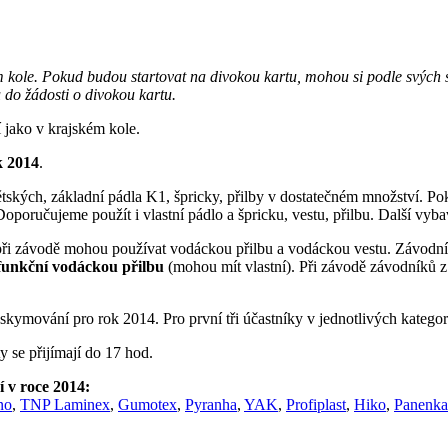
ém kole. Pokud budou startovat na divokou kartu, mohou si podle svých 
do žádosti o divokou kartu.
 jako v krajském kole.
k 2014
.
dětských, základní pádla K1, špricky, přilby v dostatečném množství. P
poručujeme použít i vlastní pádlo a špricku, vestu, přilbu. Další vybav
, při závodě mohou používat vodáckou přilbu a vodáckou vestu. Závodn
funkční vodáckou přilbu
(mohou mít vlastní). Při závodě závodníků z
skymování pro rok 2014. Pro první tři účastníky v jednotlivých kategor
y se přijímají do 17 hod.
 v roce 2014:
no
,
TNP Laminex
,
Gumotex
,
Pyranha
,
YAK
,
Profiplast
,
Hiko
,
Panenka