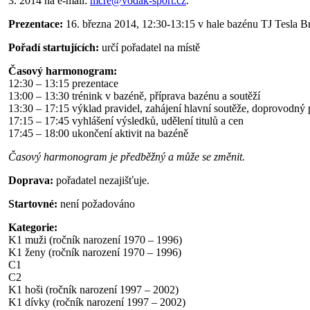
3. 2014 na e-mail:
mcre@vodak-sport.cz
.
Prezentace:
16. března 2014, 12:30-13:15 v hale bazénu TJ Tesla B
Pořadí startujících:
určí pořadatel na místě
Časový harmonogram:
12:30 – 13:15 prezentace
13:00 – 13:30 trénink v bazéně, příprava bazénu a soutěží
13:30 – 17:15 výklad pravidel, zahájení hlavní soutěže, doprovodný
17:15 – 17:45 vyhlášení výsledků, udělení titulů a cen
17:45 – 18:00 ukončení aktivit na bazéně
Časový harmonogram je předběžný a může se změnit.
Doprava:
pořadatel nezajišťuje.
Startovné:
není požadováno
Kategorie:
K1 muži (ročník narození 1970 – 1996)
K1 ženy (ročník narození 1970 – 1996)
C1
C2
K1 hoši (ročník narození 1997 – 2002)
K1 dívky (ročník narození 1997 – 2002)