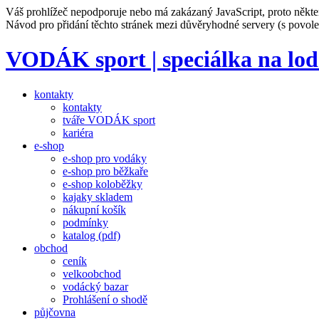
Váš prohlížeč nepodporuje nebo má zakázaný JavaScript, proto někte
Návod pro přidání těchto stránek mezi důvěryhodné servery (s povo
VODÁK sport | speciálka na lod
kontakty
kontakty
tváře VODÁK sport
kariéra
e-shop
e-shop pro vodáky
e-shop pro běžkaře
e-shop koloběžky
kajaky skladem
nákupní košík
podmínky
katalog (pdf)
obchod
ceník
velkoobchod
vodácký bazar
Prohlášení o shodě
půjčovna