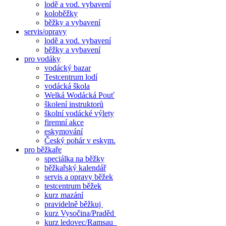
lodě a vod. vybavení
koloběžky
běžky a vybavení
servis/opravy
lodě a vod. vybavení
běžky a vybavení
pro vodáky
vodácký bazar
Testcentrum lodí
vodácká škola
Welká Wodácká Pouť
školení instruktorů
školní vodácké výlety
firemní akce
eskymování
Český pohár v eskym.
pro běžkaře
speciálka na běžky
běžkařský kalendář
servis a opravy běžek
testcentrum běžek
kurz mazání
pravidelně běžkuj
kurz Vysočina/Praděd
kurz ledovec/Ramsau