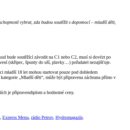
schopností vybrat, zda budou soutěžit s dopomocí – mladší děti,
okud bude soutěžící závodit na C1 nebo C2, musí si dovézt po
ení (skřipec, špunty do uší, plavky…) pořadatel nezajišťuje.
íci mladší 18 let mohou startovat pouze pod dohledem
 kategorie „Mladší děti“, může být připravena záchrana přímo v
iích je připravendiplom a hodnotné ceny.
,
Express Menu
,
rádio Petrov
,
Hydromagazín
.