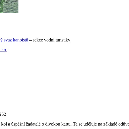
ý svaz kanoistů
– sekce vodní turistiky
r.o.
 252
h kol a úspěšní žadatelé o divokou kartu. Ta se uděluje na základě odův