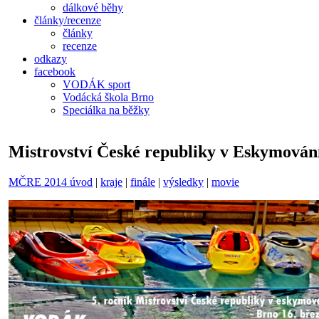
dálkové běhy
články/recenze
články
recenze
odkazy
facebook
VODÁK sport
Vodácká škola Brno
Speciálka na běžky
Mistrovství České republiky v Eskymován
MČRE 2014 úvod
|
kraje
|
finále
|
výsledky
|
movie