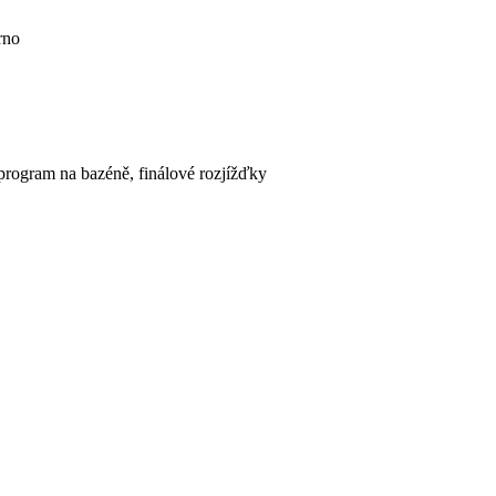
rno
 program na bazéně, finálové rozjížďky