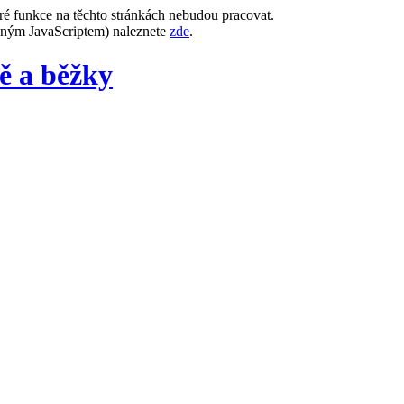
ré funkce na těchto stránkách nebudou pracovat.
leným JavaScriptem) naleznete
zde
.
ě a běžky