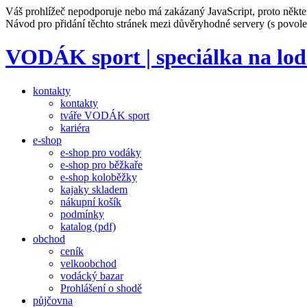
Váš prohlížeč nepodporuje nebo má zakázaný JavaScript, proto někte
Návod pro přidání těchto stránek mezi důvěryhodné servery (s povo
VODÁK sport | speciálka na lod
kontakty
kontakty
tváře VODÁK sport
kariéra
e-shop
e-shop pro vodáky
e-shop pro běžkaře
e-shop koloběžky
kajaky skladem
nákupní košík
podmínky
katalog (pdf)
obchod
ceník
velkoobchod
vodácký bazar
Prohlášení o shodě
půjčovna