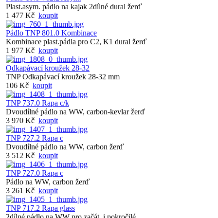
Plast.asym. pádlo na kajak 2dílné dural žerď
1 477 Kč
koupit
Pádlo TNP 801.0 Kombinace
Kombinace plast.pádla pro C2, K1 dural žerď
1 977 Kč
koupit
Odkapávací kroužek 28-32
TNP Odkapávací kroužek 28-32 mm
106 Kč
koupit
TNP 737.0 Rapa c/k
Dvoudílné pádlo na WW, carbon-kevlar žerď
3 970 Kč
koupit
TNP 727.2 Rapa c
Dvoudílné pádlo na WW, carbon žerď
3 512 Kč
koupit
TNP 727.0 Rapa c
Pádlo na WW, carbon žerď
3 261 Kč
koupit
TNP 717.2 Rapa glass
2dílné pádlo na WW pro začát. i pokročilé