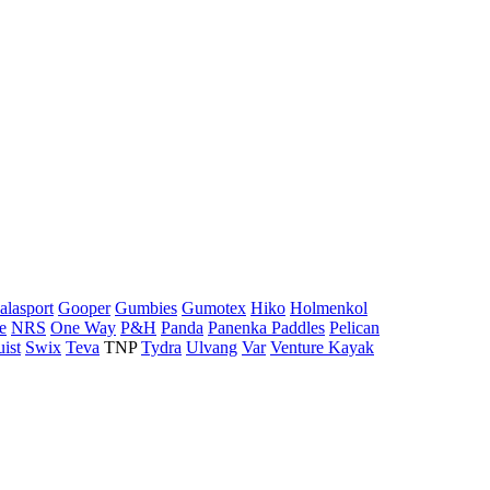
alasport
Gooper
Gumbies
Gumotex
Hiko
Holmenkol
e
NRS
One Way
P&H
Panda
Panenka Paddles
Pelican
uist
Swix
Teva
TNP
Tydra
Ulvang
Var
Venture Kayak