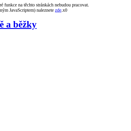
ré funkce na těchto stránkách nebudou pracovat.
leným JavaScriptem) naleznete
zde
.x0
ě a běžky