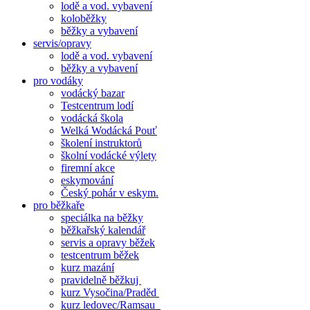
lodě a vod. vybavení
koloběžky
běžky a vybavení
servis/opravy
lodě a vod. vybavení
běžky a vybavení
pro vodáky
vodácký bazar
Testcentrum lodí
vodácká škola
Welká Wodácká Pouť
školení instruktorů
školní vodácké výlety
firemní akce
eskymování
Český pohár v eskym.
pro běžkaře
speciálka na běžky
běžkařský kalendář
servis a opravy běžek
testcentrum běžek
kurz mazání
pravidelně běžkuj
kurz Vysočina/Praděd
kurz ledovec/Ramsau