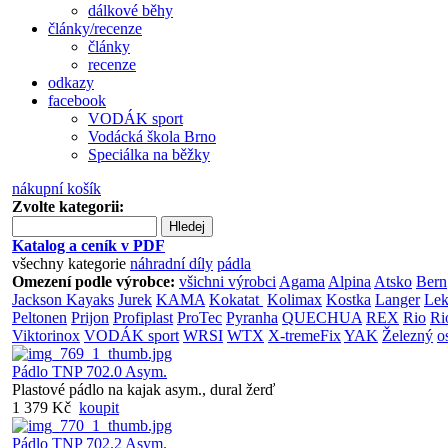
dálkové běhy
články/recenze
články
recenze
odkazy
facebook
VODÁK sport
Vodácká škola Brno
Speciálka na běžky
nákupní košík
Zvolte kategorii:
Hledej
Katalog a ceník v PDF
všechny kategorie
náhradní díly
pádla
Omezení podle výrobce:
všichni výrobci
Agama
Alpina
Atsko
Bern
Jackson Kayaks
Jurek
KAMA
Kokatat
Kolimax
Kostka
Langer
Lek
Peltonen
Prijon
Profiplast
ProTec
Pyranha
QUECHUA
REX
Rio
Ri
Viktorinox
VODÁK sport
WRSI
WTX
X-tremeFix
YAK
Železný
o
Pádlo TNP 702.0 Asym.
Plastové pádlo na kajak asym., dural žerď
1 379 Kč
koupit
Pádlo TNP 702.2 Asym.