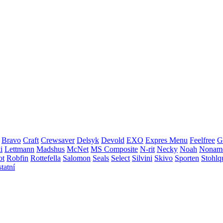
Bravo
Craft
Crewsaver
Delsyk
Devold
EXO
Expres Menu
Feelfree
G
i
Lettmann
Madshus
McNet
MS Composite
N-rit
Necky
Noah
Nonam
ot
Robfin
Rottefella
Salomon
Seals
Select
Silvini
Skivo
Sporten
Stohlq
statní