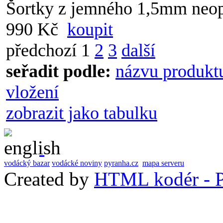
Šortky z jemného 1,5mm neo
990 Kč
koupit
předchozí
1
2
3
další
seřadit podle:
názvu produkt
vložení
zobrazit jako tabulku
vodácký bazar
vodácké noviny
pyranha.cz
mapa serveru
Created by
HTML kodér - P