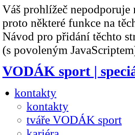
Váš prohlížeč nepodporuje 
proto některé funkce na těc
Návod pro přidání těchto s
(s povoleným JavaScriptem
VODÁK sport | speciá
kontakty
kontakty
tváře VODÁK sport
kariéra