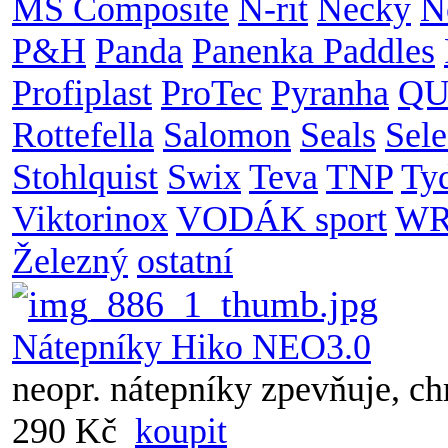
MS Composite
N-rit
Necky
N
P&H
Panda
Panenka Paddles
Profiplast
ProTec
Pyranha
QU
Rottefella
Salomon
Seals
Sele
Stohlquist
Swix
Teva
TNP
Ty
Viktorinox
VODÁK sport
WR
Železný
ostatní
Nátepníky Hiko NEO3.0
neopr. nátepníky zpevňuje, ch
290 Kč
koupit