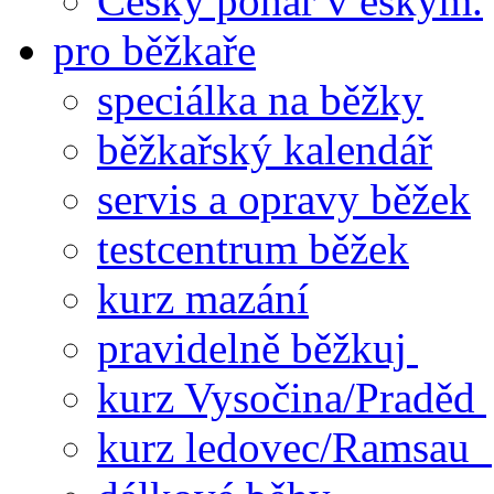
Český pohár v eskym.
pro běžkaře
speciálka na běžky
běžkařský kalendář
servis a opravy běžek
testcentrum běžek
kurz mazání
pravidelně běžkuj
kurz Vysočina/Praděd
kurz ledovec/Ramsau