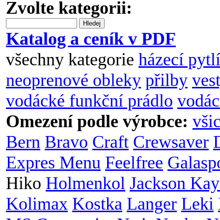
Zvolte kategorii:
Hledej
Katalog a ceník v PDF
všechny kategorie
házecí pytl
neoprenové obleky
přilby
ves
vodácké funkční prádlo
vodác
Omezení podle výrobce:
vši
Bern
Bravo
Craft
Crewsaver
Expres Menu
Feelfree
Galasp
Hiko
Holmenkol
Jackson Kay
Kolimax
Kostka
Langer
Leki