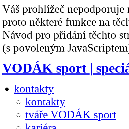
Váš prohlížeč nepodporuje 
proto některé funkce na těc
Návod pro přidání těchto s
(s povoleným JavaScriptem
VODÁK sport | speciá
kontakty
kontakty
tváře VODÁK sport
kariéra