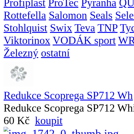
Profiplast
ProTec
Pyranha
QU
Rottefella
Salomon
Seals
Sele
Stohlquist
Swix
Teva
TNP
Ty
Viktorinox
VODÁK sport
WR
Železný
ostatní
Redukce Scoprega SP712 Wh
Redukce Scoprega SP712 Whi
60 Kč
koupit