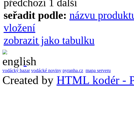
předchozí
1
další
seřadit podle:
názvu produkt
vložení
zobrazit jako tabulku
vodácký bazar
vodácké noviny
pyranha.cz
mapa serveru
Created by
HTML kodér - P