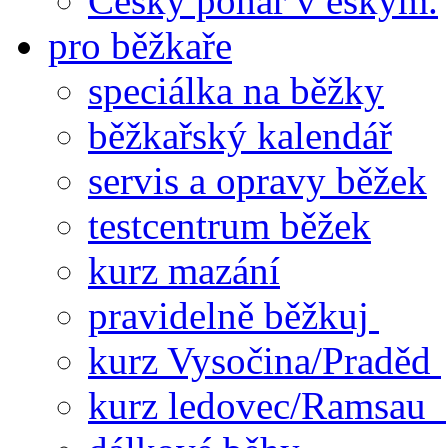
Český pohár v eskym.
pro běžkaře
speciálka na běžky
běžkařský kalendář
servis a opravy běžek
testcentrum běžek
kurz mazání
pravidelně běžkuj
kurz Vysočina/Praděd
kurz ledovec/Ramsau