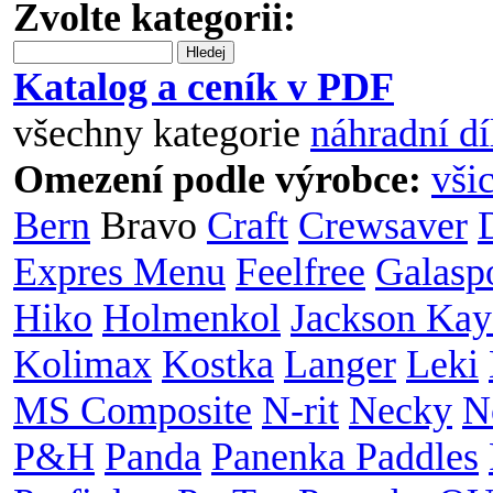
Zvolte kategorii:
Hledej
Katalog a ceník v PDF
všechny kategorie
náhradní dí
Omezení podle výrobce:
vši
Bern
Bravo
Craft
Crewsaver
Expres Menu
Feelfree
Galasp
Hiko
Holmenkol
Jackson Kay
Kolimax
Kostka
Langer
Leki
MS Composite
N-rit
Necky
N
P&H
Panda
Panenka Paddles