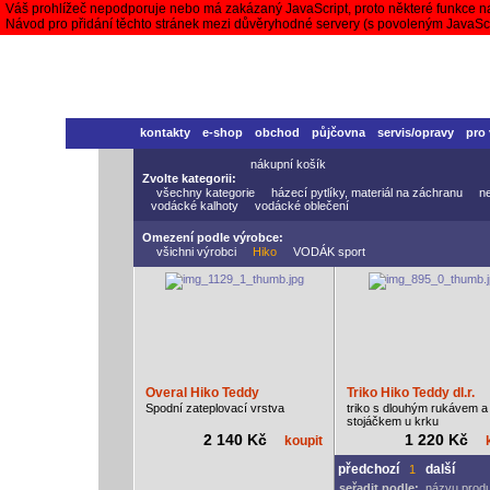
Váš prohlížeč nepodporuje nebo má zakázaný JavaScript, proto některé funkce n
Návod pro přidání těchto stránek mezi důvěryhodné servery (s povoleným JavaS
kontakty
e-shop
obchod
půjčovna
servis/opravy
pro
nákupní košík
Zvolte kategorii:
všechny kategorie
házecí pytlíky, materiál na záchranu
n
vodácké kalhoty
vodácké oblečení
Omezení podle výrobce:
všichni výrobci
Hiko
VODÁK sport
Overal Hiko Teddy
Triko Hiko Teddy dl.r.
Spodní zateplovací vrstva
triko s dlouhým rukávem a
stojáčkem u krku
2 140 Kč
1 220 Kč
koupit
předchozí
další
1
seřadit podle:
názvu prod