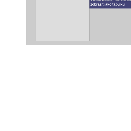
zobrazit jako tabulku
vodácký bazar
vodácké noviny
pyranha.cz