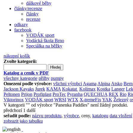
dálkové běhy
články/recenze
články
recenze
odkazy
facebook
VODÁK sport
Vodácká škola Brno
Speciálka na běžky
nákupní košík
Zvolte kategorii:
Hledej
Katalog a ceník v PDF
všechny kategorie
přilby
pumpy
Omezení podle výrobce:
všichni výrobci
Agama
Alpina
Atsko
Bern
Jackson Kayaks
Jurek
KAMA
Kokatat
Kolimax
Kostka
Langer
Lek
Peltonen
Prijon
Profiplast
ProTec
Pyranha
QUECHUA
REX
Rio
Ri
Viktorinox
VODÁK sport
WRSI
WTX
X-tremeFix
YAK
Železný
o
V kategorii "" od výrobce "Panenka Paddles" není žádný produkt.
předchozí
1
další
seřadit podle:
názvu produktu
,
výrobce
,
ceny
,
katalogu
data vložení
zobrazit jako tabulku