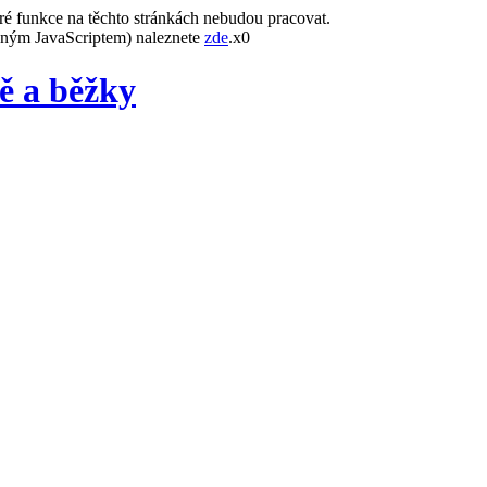
ré funkce na těchto stránkách nebudou pracovat.
leným JavaScriptem) naleznete
zde
.x0
ě a běžky