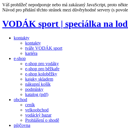
Váš prohlížeč nepodporuje nebo má zakázaný JavaScript, proto někte
Návod pro přidání těchto stránek mezi důvěryhodné servery (s povo
VODÁK sport | speciálka na lod
kontakty
kontakty
tváře VODÁK sport
kariéra
e-shop
e-shop pro vodáky
e-shop pro běžkaře
e-shop koloběžky
kajaky skladem
nákupní košík
podmínky
katalog (pdf)
obchod
ceník
velkoobchod
vodácký bazar
Prohlášení o shodě
půjčovna