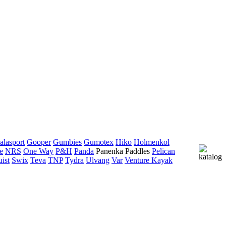
alasport
Gooper
Gumbies
Gumotex
Hiko
Holmenkol
e
NRS
One Way
P&H
Panda
Panenka Paddles
Pelican
uist
Swix
Teva
TNP
Tydra
Ulvang
Var
Venture Kayak