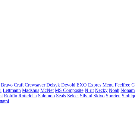
Bravo
Craft
Crewsaver
Delsyk
Devold
EXO
Expres Menu
Feelfree
G
i
Lettmann
Madshus
McNet
MS Composite
N-rit
Necky
Noah
Nonam
ot
Robfin
Rottefella
Salomon
Seals
Select
Silvini
Skivo
Sporten
Stohlq
statní