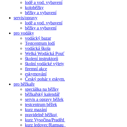
lodě a vod. vybavení
koloběžky
běžky a vybavení
servis/opravy
lodě a vod. vybavení
běžky a vybavení
pro vodáky
vodácký bazar
Testcentrum lodí
vodácká škola
Welká Wodácká Pouť
školení instruktorů
školní vodácké výlety
firemní akce
eskymování
Český pohár v eskym.
pro běžkaře
speciálka na běžky
běžkařský kalendář
servis a opravy běžek
testcentrum běžek
kurz mazání
pravidelně běžkuj
kurz Vysočina/Praděd
kurz ledovec/Ramsau