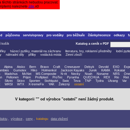
a těchto stránkách nebudou pracovat.
criptem) naleznete
zde
.x0
od
půjčovna
servis/opravy
pro vodáky
pro běžkaře
články/recenze
odkazy
f
í košík
Katalog a ceník v PDF
lňky
házecí pytlíky, materiál na záchranu
literatura, hry, reklamní předměty
lodní pytl
vy
náhradní díly
přilby
vodácká móda
Zimní zboží
Alpina
Atsko
Bern
Bravo
Craft
Crewsaver
Delsyk
Devold
EXO
Exp
mbies
Gumotex
Hiko
Holmenkol
Jackson Kayaks
Jurek
KAMA
Kokatat
n
Madshus
McNet
MS Composite
N-rit
Necky
Noah
Noname
NRS
One
an
Peltonen
Prijon
Profiplast
ProTec
Pyranha
QUECHUA
REX
Rio
Riot
t
Silvini
Skivo
Sporten
Stohlquist
Swix
Teva
TNP
Tydra
Ulvang
Var
t
WRSI
WTX
X-tremeFix
YAK
Železný
ostatní
V kategorii "" od výrobce "ostatní" není žádný produkt.
duktu
,
výrobce
,
ceny
,
katalogu
data vložení