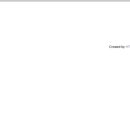
r
vodácké noviny
pyranha.cz
mapa serveru
Created by
HT