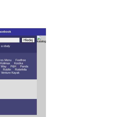
acebook
Hledej
e a obaly
res Menu
Feelfree
Kolimax
Kostka
 Way
P&H
Panda
Robfin
Rottefella
Venture Kayak