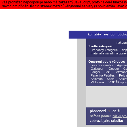
Váš prohlížeč nepodporuje nebo má zakázaný JavaScript, proto některé funkce n
Návod pro přidání těchto stránek mezi důvěryhodné servery (s povoleným JavaS
kontakty
e-shop
obch
nákupn
Zvolte kategorii:
všechny kategorie
dop
materiál a nářadí na opra
Omezení podle výrobce:
všichni výrobci
Agama
Galasport
Gooper
Gu
Langer
Leki
Lettman
Panenka Paddles
Pelic
Salomon
Seals
Selec
Viktorinox
VODÁK spor
předchozí
další
1
seřadit podle:
názvu pro
zobrazit jako tabulku