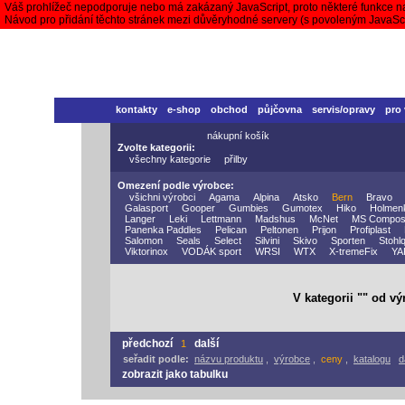
Váš prohlížeč nepodporuje nebo má zakázaný JavaScript, proto některé funkce n
Návod pro přidání těchto stránek mezi důvěryhodné servery (s povoleným JavaS
kontakty
e-shop
obchod
půjčovna
servis/opravy
pro
nákupní košík
Zvolte kategorii:
všechny kategorie
přilby
Omezení podle výrobce:
všichni výrobci
Agama
Alpina
Atsko
Bern
Bravo
Galasport
Gooper
Gumbies
Gumotex
Hiko
Holmen
Langer
Leki
Lettmann
Madshus
McNet
MS Compos
Panenka Paddles
Pelican
Peltonen
Prijon
Profiplast
Salomon
Seals
Select
Silvini
Skivo
Sporten
Stohlq
Viktorinox
VODÁK sport
WRSI
WTX
X-tremeFix
YA
V kategorii "" od v
předchozí
další
1
seřadit podle:
názvu produktu
,
výrobce
,
ceny
,
katalogu
d
zobrazit jako tabulku