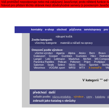
Váš prohlížeč nepodporuje nebo má zakázaný JavaScript, proto některé funkce n
Návod pro přidání těchto stránek mezi důvěryhodné servery (s povoleným JavaS
kontakty
e-shop
obchod
půjčovna
servis/opravy
pro
nákupní košík
Zvolte kategorii:
všechny kategorie
materiál a nářadí na opravy
Omezení podle výrobce:
všichni výrobci
Agama
Alpina
Atsko
Bern
Bravo
Galasport
Gooper
Gumbies
Gumotex
Hiko
Holmen
Langer
Leki
Lettmann
Madshus
McNet
MS Compos
Panenka Paddles
Pelican
Peltonen
Prijon
Profiplast
Salomon
Seals
Select
Silvini
Skivo
Sporten
Stohlq
Viktorinox
VODÁK sport
WRSI
WTX
X-tremeFix
YA
V kategorii "" od
předchozí
další
seřadit podle:
názvu produktu
,
výrobce
,
ceny
,
katalogu
d
zobrazit jako katalog s obrázky