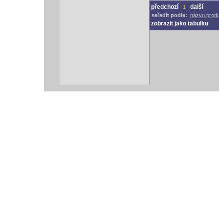
předchozí
další
1
seřadit podle:
názvu prod
zobrazit jako tabulku
vodácký bazar
vodácké noviny
pyranha.cz