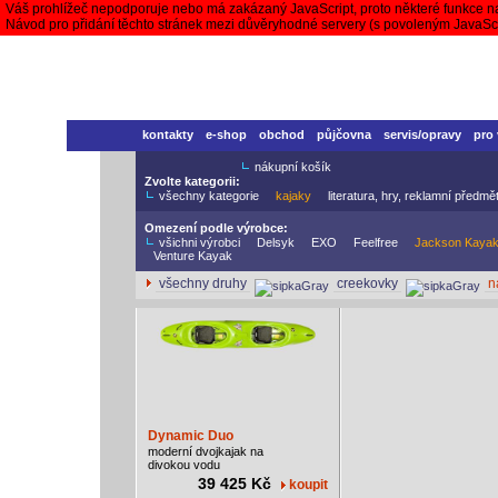
Váš prohlížeč nepodporuje nebo má zakázaný JavaScript, proto některé funkce n
Návod pro přidání těchto stránek mezi důvěryhodné servery (s povoleným JavaS
kontakty
e-shop
obchod
půjčovna
servis/opravy
pro
nákupní košík
Zvolte kategorii:
všechny kategorie
kajaky
literatura, hry, reklamní předmě
Omezení podle výrobce:
všichni výrobci
Delsyk
EXO
Feelfree
Jackson Kaya
Venture Kayak
všechny druhy
creekovky
n
Dynamic Duo
moderní dvojkajak na
divokou vodu
39 425 Kč
koupit