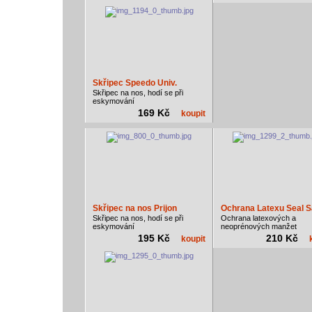
Skřipec Speedo Univ.
Skřipec na nos, hodí se při
eskymování
169 Kč
koupit
Skřipec na nos Prijon
Ochrana Latexu Seal 
Skřipec na nos, hodí se při
Ochrana latexových a
eskymování
neoprénových manžet
195 Kč
210 Kč
koupit