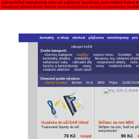
Váš prohlížeč nepodporuje nebo má zakázaný JavaScript, proto některé funkce n
Návod pro přidání těchto stránek mezi důvěryhodné servery (s povoleným JavaS
kontakty
e-shop
obchod
půjčovna
servis/opravy
pro
nákupní košík
Zvolte kategorii:
všechny kategorie
doplňky
expres menu
Gumbies
h
karimatky, lehátka
koloběžky
literatura, hry, reklamní před
nafukovací vaky
náhradní díly
neoprenové obleky
nože
špricky a šprickobundy
stany
vesty
vodácká móda
v
vodácké oblečení
Zimní zboží
Omezení podle výrobce:
všichni výrobci
McNet
N-rit
NRS
Prijon
QUECHU
Ucpávka do uší EAR Ultraf
Skřipec na nos MDC
Tvarované špunty do uší
Skřipec na nos, hodí se při
eskymování
70 Kč
90 Kč
koupit