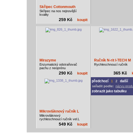
Skřipec Cottonmouth
Skřipec na nos nejnovější
kvality
259 Kč
koupit
Mirazyme
Ručník N-rit I-TECH M
Enzymatický odstraňovač
Rychleschnoucí ručník
pachu z neoprénu
290 Kč
365 Kč
koupit
předchozí
další
1
2
seřadit podle:
názvu prod
zobrazit jako tabulku
Mikrovláknový ručník L
Mikrovláknový
rychleschnoucí ručník vel.L
549 Kč
koupit