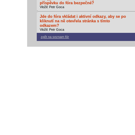
příspěvku do fóra bezpečné?
Vložil: Petr Goca
Jde do fóra vkládat i aktivní odkazy, aby se po
kliknutí na ně otevřela stránka s tímto
odkazem?
Vložil: Petr Goca
zpět na seznam fór
vodácký bazar
vodácké noviny
pyranha.cz