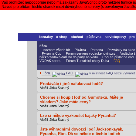
Váš prohlížeč nepodporuje nebo má zakázaný JavaScript, proto některé funkce n
Návod pro přidání těchto stránek mezi důvěryhodné servery (s povoleným JavaS
kontakty
e-shop
obchod
půjčovna
servis/opravy
pro
Fóra
seznam všech fór
Plkárna
Poradna
Pozvánky na akce
Pyranha Cup
Fórum serveru vodackenoviny.cz
Vodácká š
háčka/zadáka/dalšího do party na vodu
Chci se přidat na vodu
VODÁK sportu
Fórum Turistické chaty Duha
FAQ
Fóra
FAQ
v místnosti FAQ nelze vytvářet
Prodáváte i jiné nafukovací lodě?
Vložil: Jirka Šťastný
Chceme si koupit loď od Gumotexu. Máte je
skladem? Jaké máte ceny?
Vložil: Jirka Šťastný
Lze si někde vyzkoušet kajaky Pyranha?
Vložil: Jirka Šťastný
Jste výhradními dovozci lodí Jacksonkayak,
Pyranha, Riot. Dá se někde o těchto lodích