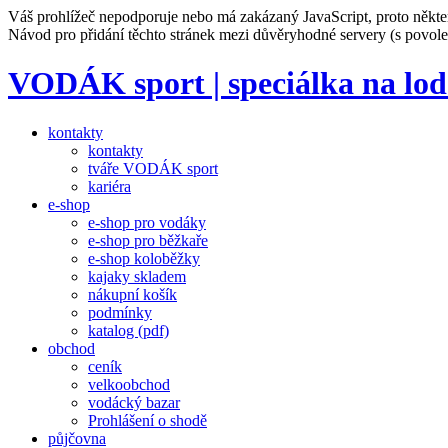
Váš prohlížeč nepodporuje nebo má zakázaný JavaScript, proto někte
Návod pro přidání těchto stránek mezi důvěryhodné servery (s povo
VODÁK sport
| speciálka na lo
kontakty
kontakty
tváře VODÁK sport
kariéra
e-shop
e-shop pro vodáky
e-shop pro běžkaře
e-shop koloběžky
kajaky skladem
nákupní košík
podmínky
katalog (pdf)
obchod
ceník
velkoobchod
vodácký bazar
Prohlášení o shodě
půjčovna