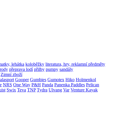
matky, lehátka
koloběžky
literatura, hry, reklamní předměty
írody
přeprava lodí
přilby
pumpy
sandály
Zimní zboží
alasport
Gooper
Gumbies
Gumotex
Hiko
Holmenkol
e
NRS
One Way
P&H
Panda
Panenka Paddles
Pelican
uist
Swix
Teva
TNP
Tydra
Ulvang
Var
Venture Kayak