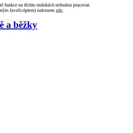
ré funkce na těchto stránkách nebudou pracovat.
leným JavaScriptem) naleznete
zde
.
dě a běžky