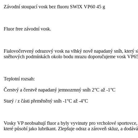
Závodní stoupací vosk bez fluoru SWIX VP60 45 g
Fluor free závodní vosk.
Fialovočervený odrazový vosk na vlhký nově napadaný sníh, který sk
sněhových podmínkách okolo bodu mrazu doporučujeme vosk VP65
Teplotní rozsah:
Čerstvý a čerstvě napadaný jemnozrnný sníh 2°C až -1°C
Starý / z části přeměněný sníh -1°C až -4°C
Vosky VP neobsahují fluor a byly vyvinuty pro vrcholové sportovce,
které působí jako lubrikant. Zlepšuje odraz a zároveň skluz, a dodává 