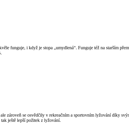
věle funguje, i když je stopa „umydlená“. Funguje též na starším pře
.
 ale zároveň se osvědčily v rekreačním a sportovním lyžování díky sv
tak ještě lepší požitek z lyžování.