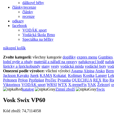
dálkové běhy
články/recenze
články
recenze
odkazy
facebook
VODÁK sport
Vodácká škola Brno
Speciálka na běžky
nákupní košík
Zvolte kategorii:
všechny kategorie
doplňky
expres menu
Gumbies
lodní pytle a obaly
materiál a nářadí na opravy
nafukovací lodě
nafuk
špricky a šprickobundy
stany
vesty
vodácká móda
vodácké boty
vod
Omezení podle výrobce:
všichni výrobci
Agama
Alpina
Atsko
Bern
Jackson Kayaks
Jurek
KAMA
Kokatat
Kolimax
Kostka
Langer
Lek
Peltonen
Prijon
Profiplast
ProTec
Pyranha
QUECHUA
REX
Rio
Ri
Viktorinox
VODÁK sport
WRSI
WTX
X-tremeFix
YAK
Železný
o
katalog
Zimní zboží
Swix
Vosk Swix VP60
Kód zboží: 74,7114058