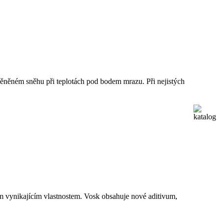
měněném sněhu při teplotách pod bodem mrazu. Při nejistých
ým vynikajícím vlastnostem. Vosk obsahuje nové aditivum,