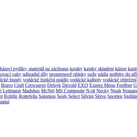
házecí pytlíky, materiál na záchranu
kajaky
kajaky skladem
kánoe
kari
ovací vaky
náhradní díly
neoprenové obleky
nože
pádla
potřeby do př
ácké bundy
vodácké funkční prádlo
vodácké kalhoty
vodácké oblečení
Bravo
Craft
Crewsaver
Delsyk
Devold
EXO
Expres Menu
Feelfree
G
i
Lettmann
Madshus
McNet
MS Composite
N-rit
Necky
Noah
Nonam
ot
Robfin
Rottefella
Salomon
Seals
Select
Silvini
Skivo
Sporten
Stohlq
statní