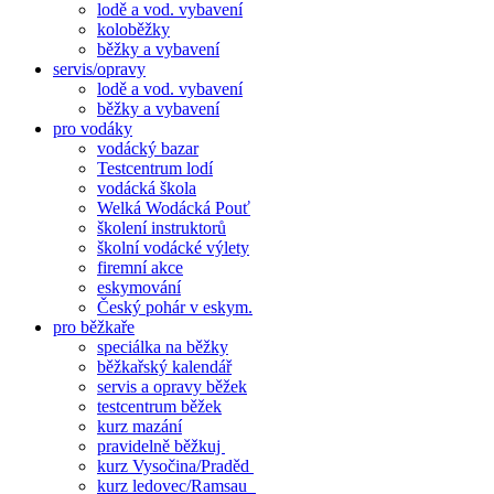
lodě a vod. vybavení
koloběžky
běžky a vybavení
servis/opravy
lodě a vod. vybavení
běžky a vybavení
pro vodáky
vodácký bazar
Testcentrum lodí
vodácká škola
Welká Wodácká Pouť
školení instruktorů
školní vodácké výlety
firemní akce
eskymování
Český pohár v eskym.
pro běžkaře
speciálka na běžky
běžkařský kalendář
servis a opravy běžek
testcentrum běžek
kurz mazání
pravidelně běžkuj
kurz Vysočina/Praděd
kurz ledovec/Ramsau