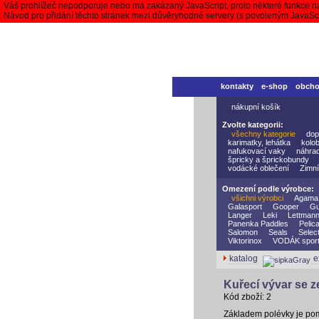
Váš prohlížeč nepodporuje nebo má zakázaný JavaScript, proto některé funkce n
Návod pro přidání těchto stránek mezi důvěryhodné servery (s povoleným JavaS
kontakty
e-shop
obch
nákupní košík
Zvolte kategorii:
všechny kategorie
dop
karimatky, lehátka
kolo
nafukovací vaky
náhrad
špricky a šprickobundy
vodácké oblečení
Zimní
Omezení podle výrobce:
všichni výrobci
Agama
Galasport
Gooper
Gu
Langer
Leki
Lettman
Panenka Paddles
Pelic
Salomon
Seals
Selec
Viktorinox
VODÁK spor
katalog
e
Kuřecí vývar se ze
Kód zboží: 2
Základem polévky je pom