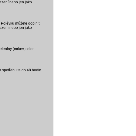
azení nebo jen jako
. Polévku můžete doplnit
azení nebo jen jako
eleniny (mrkev, celer,
a spotřebujte do 48 hodin.