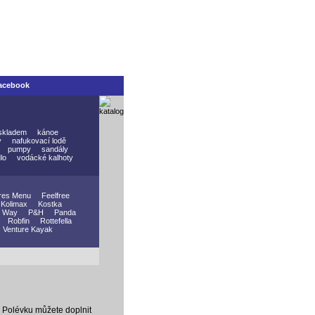
acebook
skladem
kánoe
y
nafukovací lodě
pumpy
sandály
lo
vodácké kalhoty
res Menu
Feelfree
Kolimax
Kostka
 Way
P&H
Panda
Robfin
Rottefella
Venture Kayak
. Polévku můžete doplnit