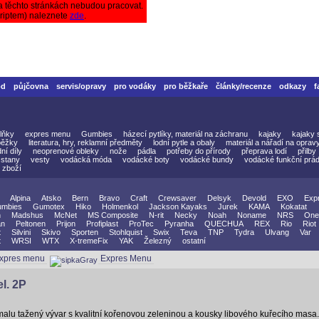
a těchto stránkách nebudou pracovat.
criptem) naleznete
zde
.
od
půjčovna
servis/opravy
pro vodáky
pro běžkaře
články/recenze
odkazy
f
lňky
expres menu
Gumbies
házecí pytlíky, materiál na záchranu
kajaky
kajaky 
běžky
literatura, hry, reklamní předměty
lodní pytle a obaly
materiál a nářadí na oprav
ní díly
neoprenové obleky
nože
pádla
potřeby do přírody
přeprava lodí
přilby
stany
vesty
vodácká móda
vodácké boty
vodácké bundy
vodácké funkční prád
 zboží
Alpina
Atsko
Bern
Bravo
Craft
Crewsaver
Delsyk
Devold
EXO
Exp
mbies
Gumotex
Hiko
Holmenkol
Jackson Kayaks
Jurek
KAMA
Kokatat
n
Madshus
McNet
MS Composite
N-rit
Necky
Noah
Noname
NRS
One
an
Peltonen
Prijon
Profiplast
ProTec
Pyranha
QUECHUA
REX
Rio
Riot
t
Silvini
Skivo
Sporten
Stohlquist
Swix
Teva
TNP
Tydra
Ulvang
Var
t
WRSI
WTX
X-tremeFix
YAK
Železný
ostatní
xpres menu
Expres Menu
l. 2P
alu tažený vývar s kvalitní kořenovou zeleninou a kousky libového kuřecího masa