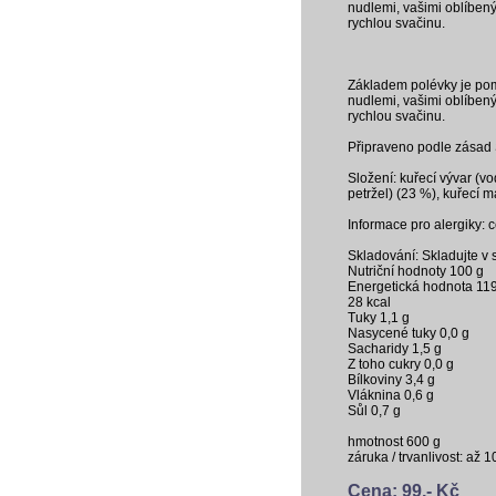
nudlemi, vašimi oblíbený
rychlou svačinu.
Základem polévky je pom
nudlemi, vašimi oblíbený
rychlou svačinu.
Připraveno podle zásad
Složení: kuřecí vývar (vo
petržel) (23 %), kuřecí 
Informace pro alergiky: c
Skladování: Skladujte v 
Nutriční hodnoty 100 g
Energetická hodnota 119
28 kcal
Tuky 1,1 g
Nasycené tuky 0,0 g
Sacharidy 1,5 g
Z toho cukry 0,0 g
Bílkoviny 3,4 g
Vláknina 0,6 g
Sůl 0,7 g
hmotnost 600 g
záruka / trvanlivost: až 10
Cena: 99,- Kč