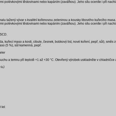
mi polévkovými těstovinami nebo kapáním (zavářkou). Jeho sílu oceníte i při nachl
alu tažený vývar s kvalitní kořenovou zeleninou a kousky libového kuřecího masa
mi polévkovými těstovinami nebo kapáním (zavářkou). Jeho sílu oceníte i při nachl
 SCD.
da, kuřecí maso a kosti, cibule, česnek, bobkový list, nové koření, pepř, sůl), směs z
maso (5 %), sůl kamenná, pepř.
eler
suchu a temnu při teplotě +1 až +30 °C. Otevřený výrobek uskladněte v chladničce 
 kJ
 let