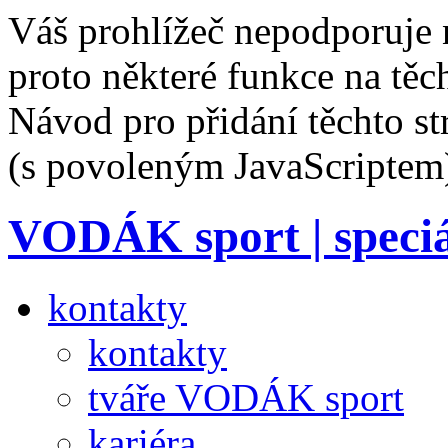
Váš prohlížeč nepodporuje 
proto některé funkce na těc
Návod pro přidání těchto s
(s povoleným JavaScriptem
VODÁK sport
| speci
kontakty
kontakty
tváře VODÁK sport
kariéra