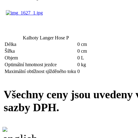
Kalhoty Langer Hose P
Délka
0 cm
Šířka
0 cm
Objem
0 L
Optimální hmotnost jezdce
0 kg
Maximální obtížnost sjížděného toku
0
Všechny ceny jsou uvedeny v
sazby DPH.