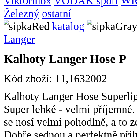
Viktorinox
VODÁK sport
WR
Železný
ostatní
katalog
Langer
Kalhoty Langer Hose P
Kód zboží: 11,1632002
Kalhoty Langer Hose Superli
Super lehké - velmi příjemné.
se nosí velmi pohodlně, a to 
Dobře sednou a perfektně přiln