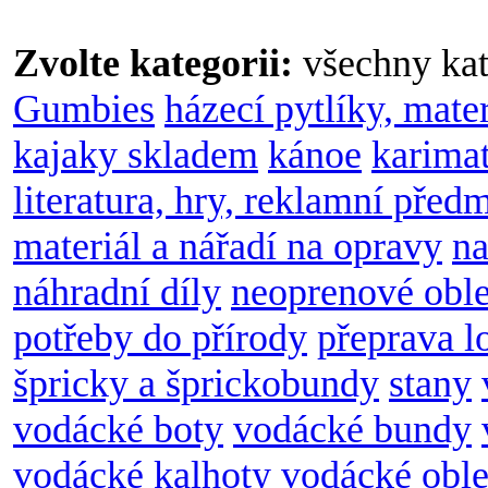
Zvolte kategorii:
všechny kat
Gumbies
házecí pytlíky, mate
kajaky skladem
kánoe
karimat
literatura, hry, reklamní před
materiál a nářadí na opravy
na
náhradní díly
neoprenové obl
potřeby do přírody
přeprava l
špricky a šprickobundy
stany
vodácké boty
vodácké bundy
vodácké kalhoty
vodácké oble