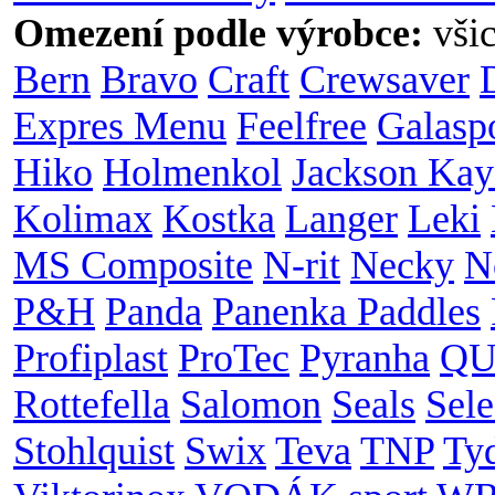
Omezení podle výrobce:
vši
Bern
Bravo
Craft
Crewsaver
Expres Menu
Feelfree
Galasp
Hiko
Holmenkol
Jackson Kay
Kolimax
Kostka
Langer
Leki
MS Composite
N-rit
Necky
N
P&H
Panda
Panenka Paddles
Profiplast
ProTec
Pyranha
QU
Rottefella
Salomon
Seals
Sele
Stohlquist
Swix
Teva
TNP
Ty