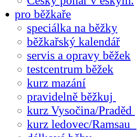
Český pohár v eskym.
pro běžkaře
speciálka na běžky
běžkařský kalendář
servis a opravy běžek
testcentrum běžek
kurz mazání
pravidelně běžkuj
kurz Vysočina/Praděd
kurz ledovec/Ramsau