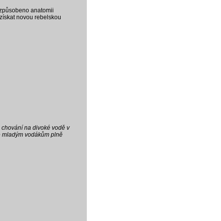
přizpůsobeno anatomii
 získat novou rebelskou
é chování na divoké vodě v
ňuje mladým vodákům plně