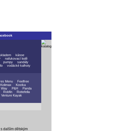
acebook
skladem
kánoe
y
nafukovací lodě
pumpy
sandály
lo
vodácké kalhoty
res Menu
Feelfree
Kolimax
Kostka
 Way
P&H
Panda
Robfin
Rottefella
Venture Kayak
 s dalším dětským