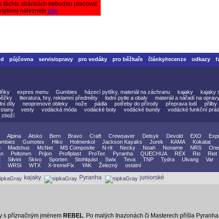
a těchto stránkách nebudou pracovat.
criptem) naleznete
zde
.
od
půjčovna
servis/opravy
pro vodáky
pro běžkaře
články/recenze
odkazy
f
lňky
expres menu
Gumbies
házecí pytlíky, materiál na záchranu
kajaky
kajaky 
běžky
literatura, hry, reklamní předměty
lodní pytle a obaly
materiál a nářadí na oprav
ní díly
neoprenové obleky
nože
pádla
potřeby do přírody
přeprava lodí
přilby
stany
vesty
vodácká móda
vodácké boty
vodácké bundy
vodácké funkční prád
 zboží
Alpina
Atsko
Bern
Bravo
Craft
Crewsaver
Delsyk
Devold
EXO
Exp
mbies
Gumotex
Hiko
Holmenkol
Jackson Kayaks
Jurek
KAMA
Kokatat
n
Madshus
McNet
MS Composite
N-rit
Necky
Noah
Noname
NRS
One
an
Peltonen
Prijon
Profiplast
ProTec
Pyranha
QUECHUA
REX
Rio
Riot
t
Silvini
Skivo
Sporten
Stohlquist
Swix
Teva
TNP
Tydra
Ulvang
Var
t
WRSI
WTX
X-tremeFix
YAK
Železný
ostatní
kajaky
Pyranha
juniorské
ory s příznačným jménem
REBEL
. Po malých Inazonách či Masterech přišla Pyranha