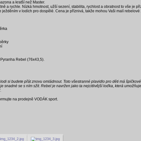
nazona a kratší než Master.
ně a rychle. Nízká hmotnost, užší sezení, stabilita, rychlost a obratnost to vše je 
je ježděním v lodích pro dospělé. Cena je příznivá, takže mohou Vaši malí rebelové
pěrka
pěrky
ní
 Pyranha Rebel (76x43,5).
o lodi si budete přát znovu omládnout. Toto všestranné plavidlo pro děti má špičkov
 je snadné se s ním sžít. Rebel je navržen jako ta nejcitlivější loďka, která umož
.
formujte na prodejně VODÁK sport.