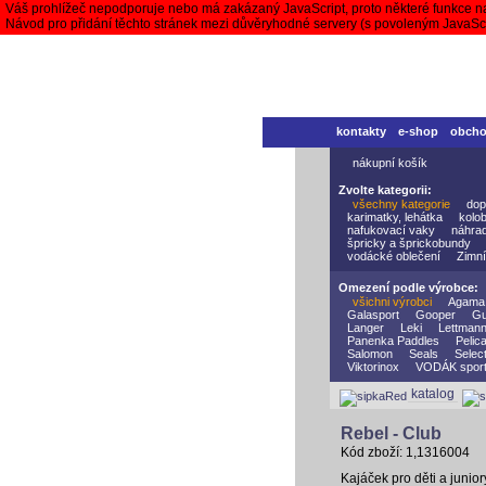
Váš prohlížeč nepodporuje nebo má zakázaný JavaScript, proto některé funkce n
Návod pro přidání těchto stránek mezi důvěryhodné servery (s povoleným JavaS
kontakty
e-shop
obch
nákupní košík
Zvolte kategorii:
všechny kategorie
dop
karimatky, lehátka
kolo
nafukovací vaky
náhrad
špricky a šprickobundy
vodácké oblečení
Zimní
Omezení podle výrobce:
všichni výrobci
Agama
Galasport
Gooper
Gu
Langer
Leki
Lettman
Panenka Paddles
Pelic
Salomon
Seals
Selec
Viktorinox
VODÁK spor
katalog
Rebel - Club
Kód zboží: 1,1316004
Kajáček pro děti a juni