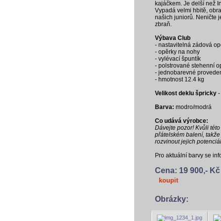
kajáčkem. Je delší než I
Vypadá velmi hbitě, obrat
našich juniorů. Neničte 
zbraň.
Výbava Club
- nastavitelná zádová o
- opěrky na nohy
- vylévací špuntík
- polstrované stehenní o
- jednobarevné provede
- hmotnost 12.4 kg
Velikost deklu špricky
-
Barva:
modro/modrá
Co udává výrobce:
Dávejte pozor! Kvůli tét
přátelském balení, takže
rozvinout jejich potenciál
Pro aktuální barvy se in
Cena: 19 900,- Kč
koupit
Obrázky: