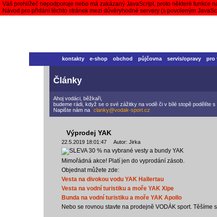
Váš prohlížeč nepodporuje nebo má zakázaný JavaScript, proto některé funkce n
Návod pro přidání těchto stránek mezi důvěryhodné servery (s povoleným JavaS
kontakty
e-shop
obchod
půjčovna
servis/opravy
pro
Články
Ahoj vodáci, běžkaři,
budeme rádi, když se o své zážitky na vodě či v bílé stopě podělíte
Napište nám na
clanky@vodak-sport.cz
Výprodej YAK
22.5.2019 18:01:47 Autor: Jirka
Mimořádná akce! Platí jen do vyprodání zásob.
Objednat můžete zde:
Vesta na divokou vodu YAK Hallertau
Vesta na vodní turistiku a moře YAK Xipe
Bunda na vodní turistiku a moře YAK Apollo
Nebo se rovnou stavte na prodejně VODÁK sport. Těšíme s