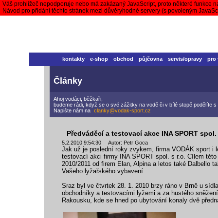
Váš prohlížeč nepodporuje nebo má zakázaný JavaScript, proto některé funkce n
Návod pro přidání těchto stránek mezi důvěryhodné servery (s povoleným JavaS
kontakty
e-shop
obchod
půjčovna
servis/opravy
pro
Články
Ahoj vodáci, běžkaři,
budeme rádi, když se o své zážitky na vodě či v bílé stopě podělíte
Napište nám na
clanky@vodak-sport.cz
Předváděcí a testovací akce INA SPORT spol. s
5.2.2010 9:54:30 Autor: Petr Goca
Jak už je poslední roky zvykem, firma VODÁK sport i le
testovací akci firmy INA SPORT spol. s r.o. Cílem tét
2010/2011 od firem Elan, Alpina a letos také Dalbello t
Vašeho lyžařského vybavení.
Sraz byl ve čtvrtek 28. 1. 2010 brzy ráno v Brně u síd
obchodníky a testovacími lyžemi a za hustého sněžení 
Rakousku, kde se hned po ubytování konaly dvě předn