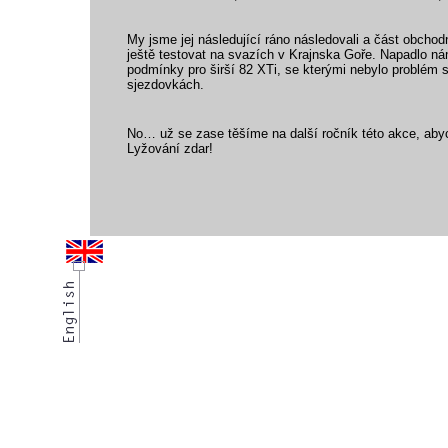
My jsme jej následující ráno následovali a část obcho
ještě testovat na svazích v Krajnska Goře. Napadlo ná
podmínky pro širší 82 XTi, se kterými nebylo problém s
sjezdovkách.
No… už se zase těšíme na další ročník této akce, abyc
Lyžování zdar!
vodácký bazar
vodácké noviny
pyranha.cz