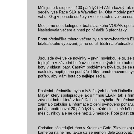
Měli jsme k dispozici 100 párů lyží ELAN a každý tak
seděly lyže Race SLX a Waveflex 14. Oba modely patří m
váhu 90kg v pohodě udržely i v obloucích s velkou odst
Moc jsme se s kolegou z bratislavského VODÁK sportu 
Následovala večeře a hned po ní další 3 přednášky.
První přednáška tohoto večera byla o snowboardech EL
běžkařského vybavení, jsme se už těšili na přednášku 
Jsou zde dvě velké novinky – první novinkou je to, že
teplejší a v závodní botě už není v nízkých teplotách
boty v oblasti paty. Častým problémem bývá to, že se
následky nepříjemné puchýře. Díky tomuto novému syst
potřeb, aby Vám bota co nejlépe sedla.
Poslední přednáška byla o lyžařských botách Dalbello
Mayer, který spolupracuje jak s firmou ELAN, tak s fir
závodní botu, která v řadě Dalbello chyběla. Po předná
zajímalo zákulisí a informace z dění světového poháru
pohár, spotřeboval 20 párů lyží v každé disciplíně bě
měsíc, nikdy ale ne déle než 1,5 měsíce. Poté plast zt
Christian následující ráno v Krajnske Goře (Slovinsko)
kamerou na helmě, takže už se nemohl déle zdržovat, vz