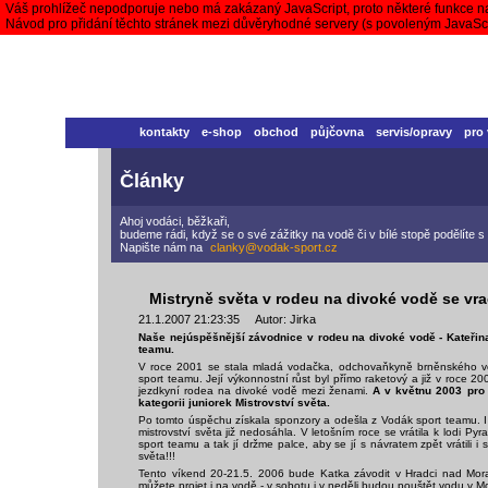
Váš prohlížeč nepodporuje nebo má zakázaný JavaScript, proto některé funkce n
Návod pro přidání těchto stránek mezi důvěryhodné servery (s povoleným JavaS
kontakty
e-shop
obchod
půjčovna
servis/opravy
pro
Články
Ahoj vodáci, běžkaři,
budeme rádi, když se o své zážitky na vodě či v bílé stopě podělíte
Napište nám na
clanky@vodak-sport.cz
Mistryně světa v rodeu na divoké vodě se vra
21.1.2007 21:23:35 Autor: Jirka
Naše nejúspěšnější závodnice v rodeu na divoké vodě - Kateřin
teamu.
V roce 2001 se stala mladá vodačka, odchovaňkyně brněnského v
sport teamu. Její výkonnostní růst byl přímo raketový a již v roce 2
jezdkyní rodea na divoké vodě mezi ženami.
A v květnu 2003 pro
kategorii juniorek Mistrovství světa.
Po tomto úspěchu získala sponzory a odešla z Vodák sport teamu. I n
mistrovství světa již nedosáhla. V letošním roce se vrátila k lodi Py
sport teamu a tak jí držme palce, aby se jí s návratem zpět vrátili i
světa!!!
Tento víkend 20-21.5. 2006 bude Katka závodit v Hradci nad Morav
můžete projet i na vodě - v sobotu i v neděli budou pouštět vodu v 