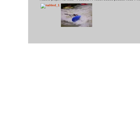
vodácký bazar
vodácké noviny
pyranha.cz