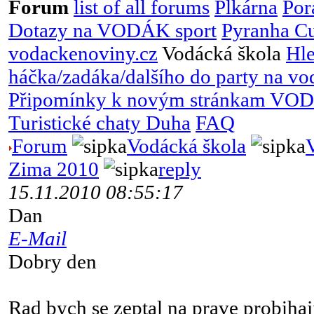
Forum
list of all forums
Plkárna
Por
Dotazy na VODÁK sport
Pyranha C
vodackenoviny.cz
Vodácká škola
Hl
háčka/zadáka/dalšího do party na vo
Připomínky k novým stránkam VOD
Turistické chaty Duha
FAQ
Forum
Vodácká škola
Zima 2010
reply
15.11.2010 08:55:17
Dan
E-Mail
Dobry den
Rad bych se zeptal na prave probihaj