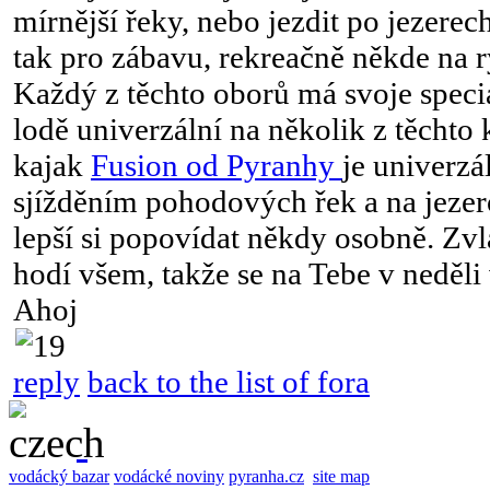
mírnější řeky, nebo jezdit po jezerec
tak pro zábavu, rekreačně někde na r
Každý z těchto oborů má svoje speciál
lodě univerzální na několik z těchto 
kajak
Fusion od Pyranhy
je univerz
sjížděním pohodových řek a na jezero
lepší si popovídat někdy osobně. Zv
hodí všem, takže se na Tebe v neděli 
Ahoj
reply
back to the list of fora
vodácký bazar
vodácké noviny
pyranha.cz
site map