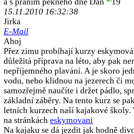
a s pranim pekneho dne Dan
15.11.2010 16:32:38
Jirka
E-Mail
Ahoj
Přez zimu probíhají kurzy eskymován
důležitá příprava na léto, aby pak n
nepříjemného plavání. A je skoro jedn
vodu, nebo klidnou na jezerech či m
samozřejmě naučíte i držet pádlo, sp
základní záběry. Na tento kurz se pak
letních kurzech naší kajakové školy.
na stránkách
eskymovani
Na kajaku se dá jezdit jak hodně divo