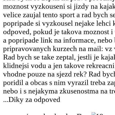
moznost vyzkouseni si jizdy na kaja
velice zaujal tento sport a rad bych 
popripade si vyzkousel nejake lehci 
odpoved, pokud je takova moznost i
a popripade link na informace, nebo 
pripravovanych kurzech na mail: vz 
Rad bych se take zeptal, jestli je kaj
klidnejsi vodu a jen takove rekreacni
vhodne pouze na sjezd rek? Rad bych
poridil a obcas s nim vyrazil treba z
nebo i s nejakyma zkusenostma na tr
...Diky za odpoved