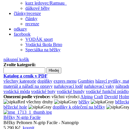
kurz ledovec/Ramsau
dálkové běhy
články/recenze
články
recenze
odkazy
facebook
VODÁK sport
Vodácká škola Brno
Speciálka na běžky
nákupní košík
Zvolte kategorii:
Hledej
Katalog a ceník v PDF
všechny kategorie
doplňky
expres menu
Gumbies
házecí pytlíky, ma
materiál a nářadí na opravy
nafukovací lodě
nafukovací vaky
náhradn
vodácká móda
vodácké boty
vodácké bundy
vodácké funkční prádlo
Omezení podle výrobce:
všichni výrobci
Alpina
Craft
Devold
Holm
všechny druhy
běžky
běžeck
běžecké hole
doplňky k oblečení na běžky
Běžky N-grip Facile
Běžky Peltonen N-grip Facile - Nanogrip
5 290 Kč
koupit