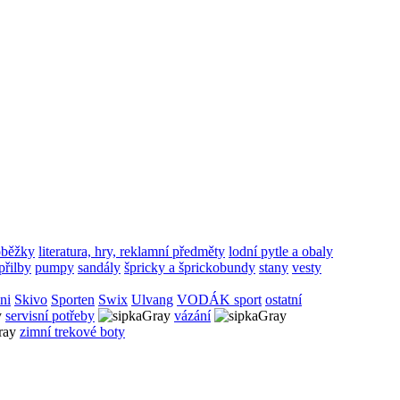
oběžky
literatura, hry, reklamní předměty
lodní pytle a obaly
přilby
pumpy
sandály
špricky a šprickobundy
stany
vesty
ini
Skivo
Sporten
Swix
Ulvang
VODÁK sport
ostatní
servisní potřeby
vázání
zimní trekové boty