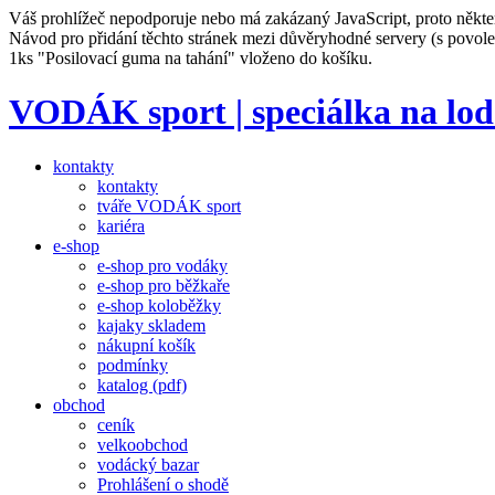
Váš prohlížeč nepodporuje nebo má zakázaný JavaScript, proto někte
Návod pro přidání těchto stránek mezi důvěryhodné servery (s povo
1ks "Posilovací guma na tahání" vloženo do košíku.
VODÁK sport | speciálka na lod
kontakty
kontakty
tváře VODÁK sport
kariéra
e-shop
e-shop pro vodáky
e-shop pro běžkaře
e-shop koloběžky
kajaky skladem
nákupní košík
podmínky
katalog (pdf)
obchod
ceník
velkoobchod
vodácký bazar
Prohlášení o shodě