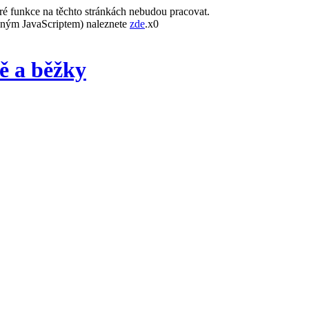
ré funkce na těchto stránkách nebudou pracovat.
leným JavaScriptem) naleznete
zde
.x0
ě a běžky