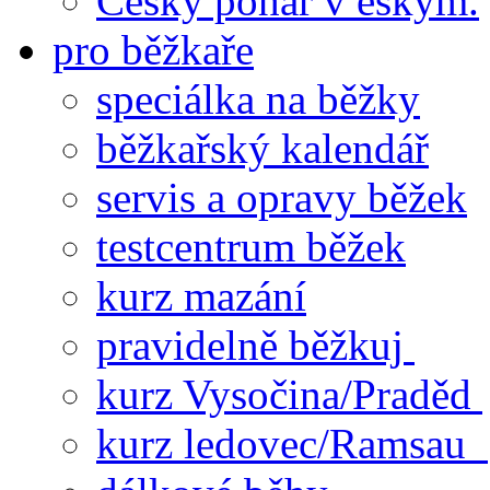
Český pohár v eskym.
pro běžkaře
speciálka na běžky
běžkařský kalendář
servis a opravy běžek
testcentrum běžek
kurz mazání
pravidelně běžkuj
kurz Vysočina/Praděd
kurz ledovec/Ramsau