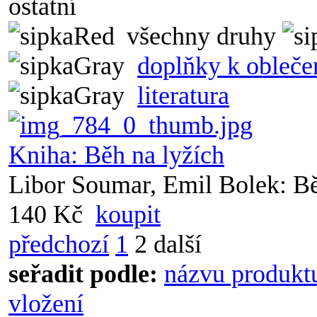
ostatní
všechny druhy
doplňky k obleče
literatura
Kniha: Běh na lyžích
Libor Soumar, Emil Bolek: Bě
140 Kč
koupit
předchozí
1
2
další
seřadit podle:
názvu produkt
vložení