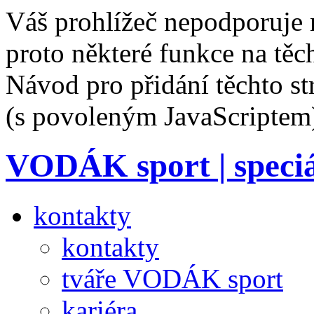
Váš prohlížeč nepodporuje 
proto některé funkce na těc
Návod pro přidání těchto s
(s povoleným JavaScriptem
VODÁK sport | speciá
kontakty
kontakty
tváře VODÁK sport
kariéra