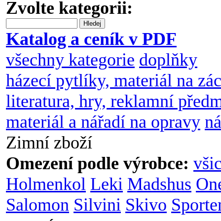
Zvolte kategorii:
Hledej
Katalog a ceník v PDF
všechny kategorie
doplňky
házecí pytlíky, materiál na zá
literatura, hry, reklamní před
materiál a nářadí na opravy
ná
Zimní zboží
Omezení podle výrobce:
vši
Holmenkol
Leki
Madshus
On
Salomon
Silvini
Skivo
Sporte