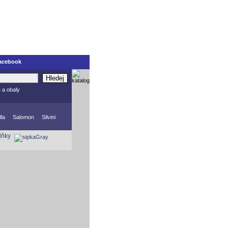
acebook
Hledej
e a obaly
lla
Salomon
Silvini
lňky