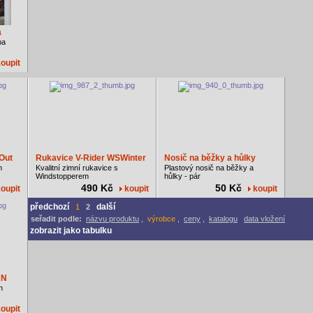
a
pa
oupit
Out
Rukavice V-Rider WSWinter
Nosič na běžky a hůlky
m
Kvalitní zimní rukavice s
Plastový nosič na běžky a
Windstopperem
hůlky - pár
490 Kč
50 Kč
oupit
koupit
koupit
předchozí
další
1
2
seřadit podle:
názvu produktu
,
výrobce
,
ceny
,
katalogu
data vložení
zobrazit jako tabulku
KN
h
oupit