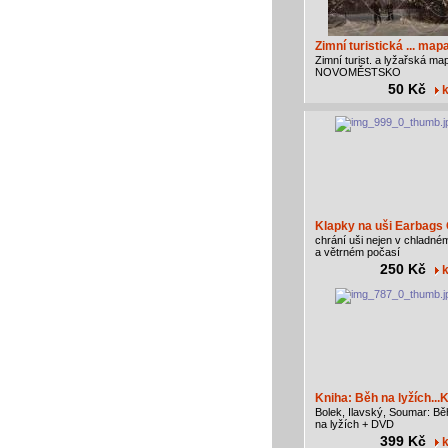
Zimní turistická ... map
Zimní turist. a lyžařská ma
NOVOMĚSTSKO
50 Kč
k
Klapky na uši Earbags 
chrání uši nejen v chladné
a větrném počasí
250 Kč
k
Kniha: Běh na lyžích...
Bolek, Ilavský, Soumar: Bě
na lyžích + DVD
399 Kč
k