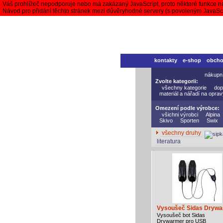
Váš prohlížeč nepodporuje nebo má zakázaný JavaScript, proto některé funkce n
Návod pro přidání těchto stránek mezi důvěryhodné servery (s povoleným JavaS
kontakty
e-shop
obch
nákupn
Zvolte kategorii:
všechny kategorie
dop
materiál a nářadí na opra
Omezení podle výrobce:
všichni výrobci
Alpina
Skivo
Sporten
Swix
všechny druhy
literatura
Vysoušeč Sidas Dryw
Vysoušeč bot Sidas
Drywarmer pro USB