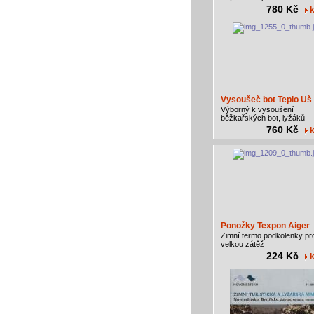
780 Kč
k
Vysoušeč bot Teplo Uš
Výborný k vysoušení
běžkařských bot, lyžáků
760 Kč
k
Ponožky Texpon Aiger
Zimní termo podkolenky pr
velkou zátěž
224 Kč
k