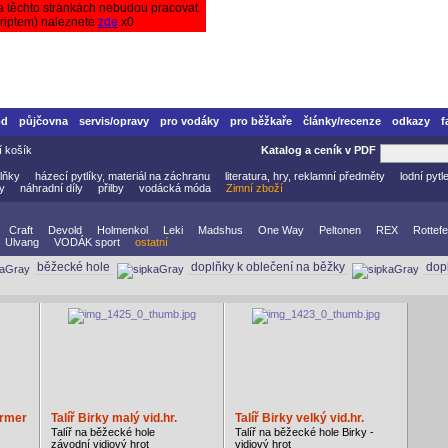
a těchto stránkách nebudou pracovat.
criptem) naleznete
zde
.x0
od
půjčovna
servis/opravy
pro vodáky
pro běžkaře
články/recenze
odkazy
f
í košík
Katalog a ceník v PDF
lňky
házecí pytlíky, materiál na záchranu
literatura, hry, reklamní předměty
lodní pytl
vy
náhradní díly
přilby
vodácká móda
Zimní zboží
Craft
Devold
Holmenkol
Leki
Madshus
One Way
Peltonen
REX
Rottefe
Ulvang
VODÁK sport
ostatní
běžecké hole
doplňky k oblečení na běžky
dop
armer
Talíř Birky malý vid.hr.
Talíř Birky velký vid.hr.
Talíř na běžecké hole
Talíř na běžecké hole Birky -
závodní vidiový hrot
vidiový hrot