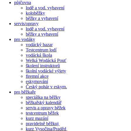
půjčovna
lodě a vod. vybavení
koloběžky
běžky a vybavení
servis/opravy
lodě a vod. vybavení
běžky a vybavení
pro vodáky
vodácký bazar
Testcentrum lodí
vodácká škola
Welká Wodácká Pouť
školení instruktorů
školní vodácké výlety
firemní akce
eskymování
Český pohár v eskym.
pro běžkaře
speciálka na běžky
běžkařský kalendář
servis a opravy běžek
testcentrum běžek
kurz mazání
pravidelně běžkuj
kurz Vysočina/Praděd