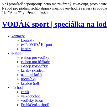
Váš prohlížeč nepodporuje nebo má zakázaný JavaScript, proto někte
Návod pro přidání těchto stránek mezi důvěryhodné servery (s povo
1ks "Alka 7" vloženo do košíku.
VODÁK sport | speciálka na lod
kontakty
kontakty
tváře VODÁK sport
kariéra
e-shop
e-shop pro vodáky
e-shop pro běžkaře
e-shop koloběžky
kajaky skladem
nákupní košík
podmínky
katalog (pdf)
obchod
ceník
velkoobchod
vodácký bazar
Prohlášení o shodě