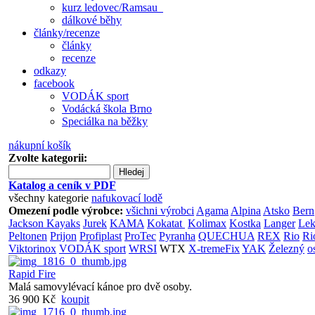
kurz ledovec/Ramsau
dálkové běhy
články/recenze
články
recenze
odkazy
facebook
VODÁK sport
Vodácká škola Brno
Speciálka na běžky
nákupní košík
Zvolte kategorii:
Hledej
Katalog a ceník v PDF
všechny kategorie
nafukovací lodě
Omezení podle výrobce:
všichni výrobci
Agama
Alpina
Atsko
Bern
Jackson Kayaks
Jurek
KAMA
Kokatat
Kolimax
Kostka
Langer
Lek
Peltonen
Prijon
Profiplast
ProTec
Pyranha
QUECHUA
REX
Rio
Ri
Viktorinox
VODÁK sport
WRSI
WTX
X-tremeFix
YAK
Železný
o
Rapid Fire
Malá samovylévací kánoe pro dvě osoby.
36 900 Kč
koupit