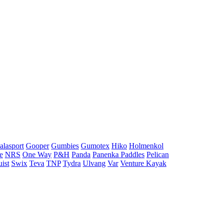
alasport
Gooper
Gumbies
Gumotex
Hiko
Holmenkol
e
NRS
One Way
P&H
Panda
Panenka Paddles
Pelican
uist
Swix
Teva
TNP
Tydra
Ulvang
Var
Venture Kayak