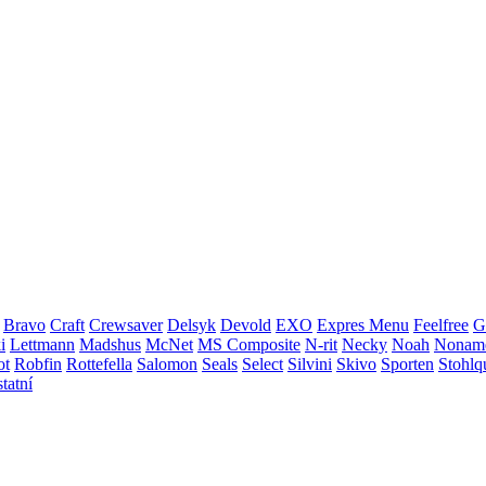
Bravo
Craft
Crewsaver
Delsyk
Devold
EXO
Expres Menu
Feelfree
G
i
Lettmann
Madshus
McNet
MS Composite
N-rit
Necky
Noah
Nonam
ot
Robfin
Rottefella
Salomon
Seals
Select
Silvini
Skivo
Sporten
Stohlq
statní