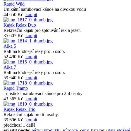
Rapid Wild
Unikátní nafukovací kánoe na divokou vodu
44 650 Kč
koupit
Kajak Relax Duo
Rekreační kajak pro splouvání řek a jezer.
35 607 Kč
koupit
Alka 5
Raft na klidnější řeky pro 5 osob.
52 490 Kč
koupit
Alka 7
Raft na klidnější řeky pro 5 osob.
59 640 Kč
koupit
Rapid Tramp
Turistická nafukovací kánoe pro 2-4 osoby
43 365 Kč
koupit
Kajak Relax Trio
Rekreační kajak pro tři osoby.
39 696 Kč
koupit
předchozí
1
další
seřadit podle:
názvu produktu
,
výrobce
,
ceny
,
katalogu
data vložení