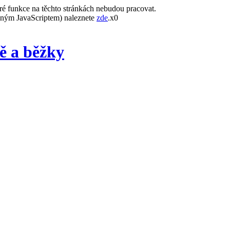
ré funkce na těchto stránkách nebudou pracovat.
leným JavaScriptem) naleznete
zde
.x0
ě a běžky