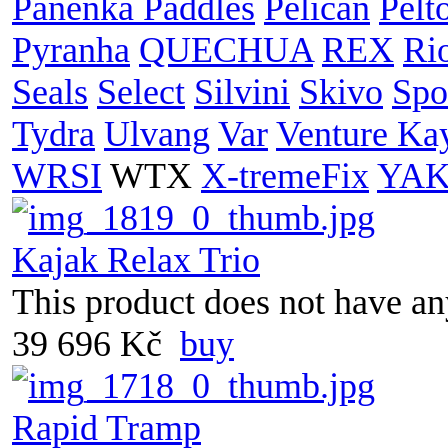
Panenka Paddles
Pelican
Pelt
Pyranha
QUECHUA
REX
Ri
Seals
Select
Silvini
Skivo
Spo
Tydra
Ulvang
Var
Venture Ka
WRSI
WTX
X-tremeFix
YA
Kajak Relax Trio
This product does not have any
39 696 Kč
buy
Rapid Tramp