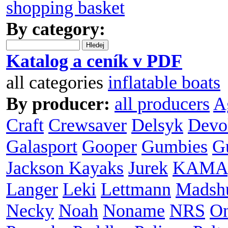
shopping basket
By category:
Hledej
Katalog a ceník v PDF
all categories
inflatable boats
By producer:
all producers
A
Craft
Crewsaver
Delsyk
Devo
Galasport
Gooper
Gumbies
G
Jackson Kayaks
Jurek
KAMA
Langer
Leki
Lettmann
Madsh
Necky
Noah
Noname
NRS
O