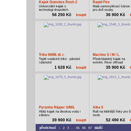
Kajak Gumotex Rush 2
Rapid Fire
Univerzální kajak s
Malá samovylévací kánoe
technologi dropstitch.
pro dvě osoby.
56 250 Kč
36 900 Kč
koupit
Triko Willík dl. r.
Machno S / M / L
Teplé vodácké triko - pánské
Předvídatelný kajak na
i dámské
extrém. River offroad
1 628 Kč
35 900 Kč
koupit
Pyranha Ripper S/M/L
Alka 5
Hbitý kajak na divokou vodu i
Raft na klidnější řeky pro 5
zábavu
osob.
39 900 Kč
52 490 Kč
koupit
předchozí
další
1
2
3
....
65
66
67