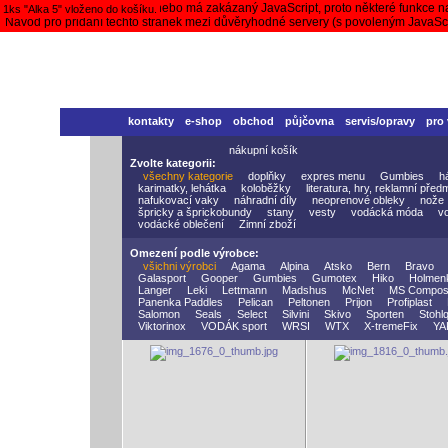
Váš prohlížeč nepodporuje nebo má zakázaný JavaScript, proto některé funkce n
1ks "Alka 5" vloženo do košíku.
Návod pro přidání těchto stránek mezi důvěryhodné servery (s povoleným JavaS
kontakty
e-shop
obchod
půjčovna
servis/opravy
pro
nákupní košík
Zvolte kategorii:
všechny kategorie
doplňky
expres menu
Gumbies
h
karimatky, lehátka
koloběžky
literatura, hry, reklamní před
nafukovací vaky
náhradní díly
neoprenové obleky
nože
špricky a šprickobundy
stany
vesty
vodácká móda
v
vodácké oblečení
Zimní zboží
Omezení podle výrobce:
všichni výrobci
Agama
Alpina
Atsko
Bern
Bravo
Galasport
Gooper
Gumbies
Gumotex
Hiko
Holmen
Langer
Leki
Lettmann
Madshus
McNet
MS Compos
Panenka Paddles
Pelican
Peltonen
Prijon
Profiplast
Salomon
Seals
Select
Silvini
Skivo
Sporten
Stohlq
Viktorinox
VODÁK sport
WRSI
WTX
X-tremeFix
YA