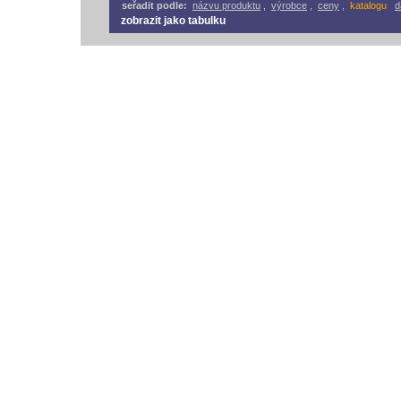
seřadit podle:
názvu produktu
,
výrobce
,
ceny
,
katalogu
d
zobrazit jako tabulku
vodácký bazar
vodácké noviny
pyranha.cz