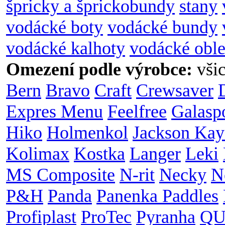
špricky a šprickobundy
stany
vodácké boty
vodácké bundy
vodácké kalhoty
vodácké oble
Omezení podle výrobce:
vši
Bern
Bravo
Craft
Crewsaver
Expres Menu
Feelfree
Galasp
Hiko
Holmenkol
Jackson Kay
Kolimax
Kostka
Langer
Leki
MS Composite
N-rit
Necky
N
P&H
Panda
Panenka Paddles
Profiplast
ProTec
Pyranha
QU