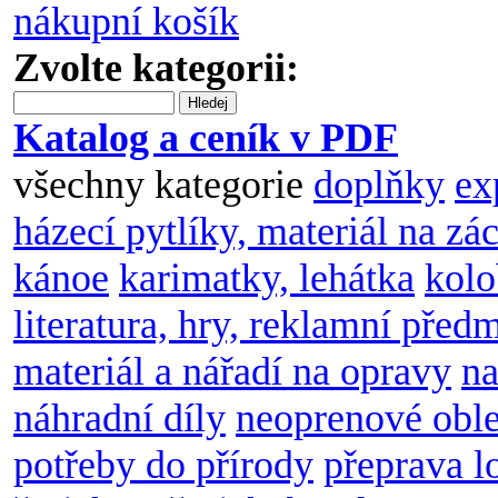
nákupní košík
Zvolte kategorii:
Hledej
Katalog a ceník v PDF
všechny kategorie
doplňky
ex
házecí pytlíky, materiál na zá
kánoe
karimatky, lehátka
kol
literatura, hry, reklamní před
materiál a nářadí na opravy
na
náhradní díly
neoprenové obl
potřeby do přírody
přeprava l