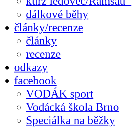
kurz ledovec/Ramsau
dálkové běhy
články/recenze
články
recenze
odkazy
facebook
VODÁK sport
Vodácká škola Brno
Speciálka na běžky