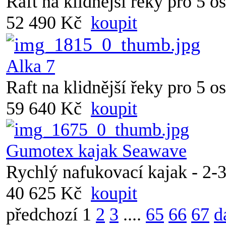
Raft na klidnější řeky pro 5 o
52 490 Kč
koupit
Alka 7
Raft na klidnější řeky pro 5 o
59 640 Kč
koupit
Gumotex kajak Seawave
Rychlý nafukovací kajak - 2-
40 625 Kč
koupit
předchozí
1
2
3
....
65
66
67
d