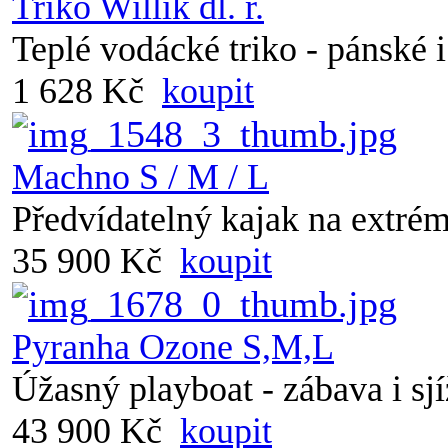
Triko Willík dl. r.
Teplé vodácké triko - pánské 
1 628 Kč
koupit
Machno S / M / L
Předvídatelný kajak na extrém
35 900 Kč
koupit
Pyranha Ozone S,M,L
Úžasný playboat - zábava i sjí
43 900 Kč
koupit