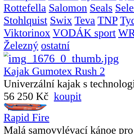
Rottefella
Salomon
Seals
Sele
Stohlquist
Swix
Teva
TNP
Ty
Viktorinox
VODÁK sport
WR
Železný
ostatní
Kajak Gumotex Rush 2
Univerzální kajak s technologi
56 250 Kč
koupit
Rapid Fire
Malá samovylévací kánoe pro