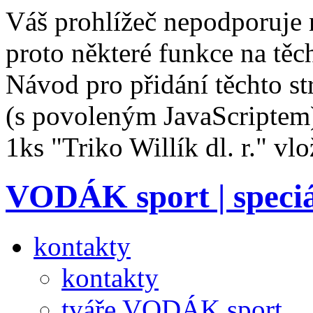
Váš prohlížeč nepodporuje 
proto některé funkce na těc
Návod pro přidání těchto s
(s povoleným JavaScriptem
1ks "Triko Willík dl. r." vl
VODÁK sport | speciá
kontakty
kontakty
tváře VODÁK sport