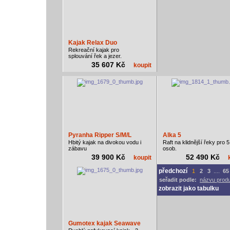
Kajak Relax Duo
Rekreační kajak pro
splouvání řek a jezer.
35 607 Kč
koupit
Pyranha Ripper S/M/L
Alka 5
Hbitý kajak na divokou vodu i
Raft na klidnější řeky pro 5
zábavu
osob.
39 900 Kč
52 490 Kč
koupit
předchozí
1
2
3
....
65
seřadit podle:
názvu prod
zobrazit jako tabulku
Gumotex kajak Seawave