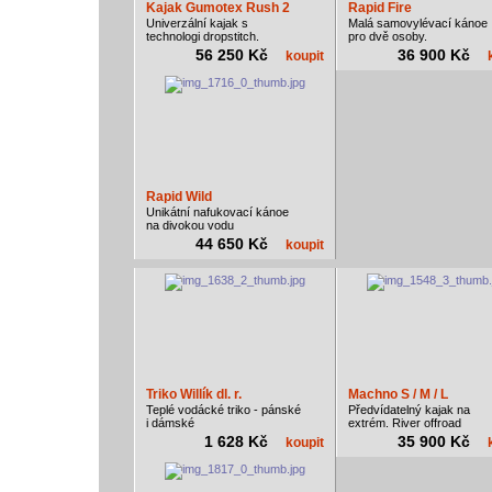
Kajak Gumotex Rush 2
Rapid Fire
Univerzální kajak s
Malá samovylévací kánoe
technologi dropstitch.
pro dvě osoby.
56 250 Kč
36 900 Kč
koupit
Rapid Wild
Unikátní nafukovací kánoe
na divokou vodu
44 650 Kč
koupit
Triko Willík dl. r.
Machno S / M / L
Teplé vodácké triko - pánské
Předvídatelný kajak na
i dámské
extrém. River offroad
1 628 Kč
35 900 Kč
koupit