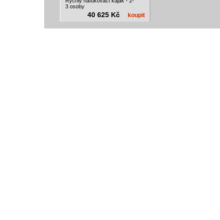
Rychlý nafukovací kajak - 2-
3 osoby
40 625 Kč
koupit
vodácký bazar
vodácké noviny
pyranha.cz