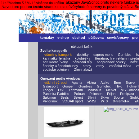
Váš prohlížeč nepodporuje nebo má zakázaný JavaScript, proto některé funkce n
1ks "Machno S / M / L" vloženo do košíku.
Návod pro přidání těchto stránek mezi důvěryhodné servery (s povoleným JavaS
kontakty
e-shop
obchod
půjčovna
servis/opravy
pro
nákupní košík
Zvolte kategorii:
všechny kategorie
doplňky
expres menu
Gumbies
h
karimatky, lehátka
koloběžky
literatura, hry, reklamní před
nafukovací vaky
náhradní díly
neoprenové obleky
nože
špricky a šprickobundy
stany
vesty
vodácká móda
v
vodácké oblečení
Zimní zboží
Omezení podle výrobce:
všichni výrobci
Agama
Alpina
Atsko
Bern
Bravo
Galasport
Gooper
Gumbies
Gumotex
Hiko
Holmen
Langer
Leki
Lettmann
Madshus
McNet
MS Compos
Panenka Paddles
Pelican
Peltonen
Prijon
Profiplast
Salomon
Seals
Select
Silvini
Skivo
Sporten
Stohlq
Viktorinox
VODÁK sport
WRSI
WTX
X-tremeFix
YA