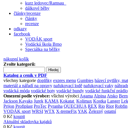
kurz ledovec/Ramsau
dálkové běhy
články/recenze
články
recenze
odkazy
facebook
VODÁK sport
Vodácká škola Brno
Speciálka na běžky
nákupní košík
Zvolte kategorii:
Hledej
Katalog a ceník v PDF
všechny kategorie
doplňky
expres menu
Gumbies
házecí pytlíky, ma
materiál a nářadí na opravy
nafukovací lodě
nafukovací vaky
náhradn
vodácká móda
vodácké boty
vodácké bundy
vodácké funkční prádlo
Omezení podle výrobce:
všichni výrobci
Agama
Alpina
Atsko
Bern
Jackson Kayaks
Jurek
KAMA
Kokatat
Kolimax
Kostka
Langer
Lek
Prijon
Profiplast
ProTec
Pyranha
QUECHUA
REX
Rio
Riot
Robfin
VODÁK sport
WRSI
WTX
X-tremeFix
YAK
Železný
ostatní
0 Kč
koupit
Aktuální skladovka kajaků
0 Kč
koupit