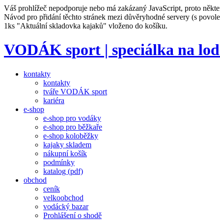
Váš prohlížeč nepodporuje nebo má zakázaný JavaScript, proto někte
Návod pro přidání těchto stránek mezi důvěryhodné servery (s povo
1ks "Aktuální skladovka kajaků" vloženo do košíku.
VODÁK sport | speciálka na lod
kontakty
kontakty
tváře VODÁK sport
kariéra
e-shop
e-shop pro vodáky
e-shop pro běžkaře
e-shop koloběžky
kajaky skladem
nákupní košík
podmínky
katalog (pdf)
obchod
ceník
velkoobchod
vodácký bazar
Prohlášení o shodě