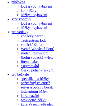
půjčovna
lodě a vod. vybavení
koloběžky
běžky a vybavení
servis/opravy
lodě a vod. vybavení
běžky a vybavení
pro vodáky
vodácký bazar
Testcentrum lodí
vodácká škola
Welká Wodácká Pouť
školení instruktorů
školní vodácké výlety
firemní akce
eskymování
Český pohár v eskym.
pro běžkaře
speciálka na běžky
běžkařský kalendář
servis a opravy běžek
testcentrum běžek
kurz mazání
pravidelně běžkuj
kurz Vysočina/Praděd