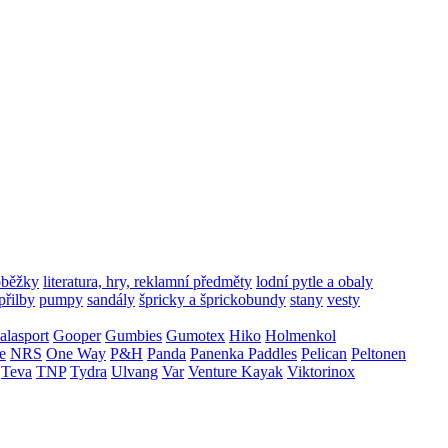
oběžky
literatura, hry, reklamní předměty
lodní pytle a obaly
přilby
pumpy
sandály
špricky a šprickobundy
stany
vesty
alasport
Gooper
Gumbies
Gumotex
Hiko
Holmenkol
e
NRS
One Way
P&H
Panda
Panenka Paddles
Pelican
Peltonen
Teva
TNP
Tydra
Ulvang
Var
Venture Kayak
Viktorinox