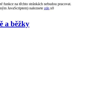
ré funkce na těchto stránkách nebudou pracovat.
leným JavaScriptem) naleznete
zde
.x0
ě a běžky