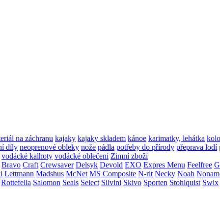
teriál na záchranu
kajaky
kajaky skladem
kánoe
karimatky, lehátka
kol
í díly
neoprenové obleky
nože
pádla
potřeby do přírody
přeprava lodí
vodácké kalhoty
vodácké oblečení
Zimní zboží
Bravo
Craft
Crewsaver
Delsyk
Devold
EXO
Expres Menu
Feelfree
G
i
Lettmann
Madshus
McNet
MS Composite
N-rit
Necky
Noah
Nonam
Rottefella
Salomon
Seals
Select
Silvini
Skivo
Sporten
Stohlquist
Swix