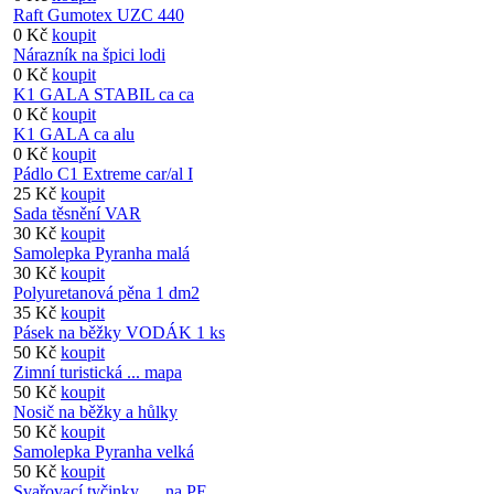
Raft Gumotex UZC 440
0 Kč
koupit
Nárazník na špici lodi
0 Kč
koupit
K1 GALA STABIL ca ca
0 Kč
koupit
K1 GALA ca alu
0 Kč
koupit
Pádlo C1 Extreme car/al I
25 Kč
koupit
Sada těsnění VAR
30 Kč
koupit
Samolepka Pyranha malá
30 Kč
koupit
Polyuretanová pěna 1 dm2
35 Kč
koupit
Pásek na běžky VODÁK 1 ks
50 Kč
koupit
Zimní turistická ... mapa
50 Kč
koupit
Nosič na běžky a hůlky
50 Kč
koupit
Samolepka Pyranha velká
50 Kč
koupit
Svařovací tyčinky … na PE