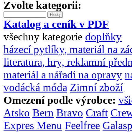
Zvolte kategorii:
Hledej
Katalog a ceník v PDF
všechny kategorie
doplňky
házecí pytlíky, materiál na z
literatura, hry, reklamní pře
materiál a nářadí na opravy
n
vodácká móda
Zimní zboží
Omezení podle výrobce:
vši
Atsko
Bern
Bravo
Craft
Crew
Expres Menu
Feelfree
Galasp