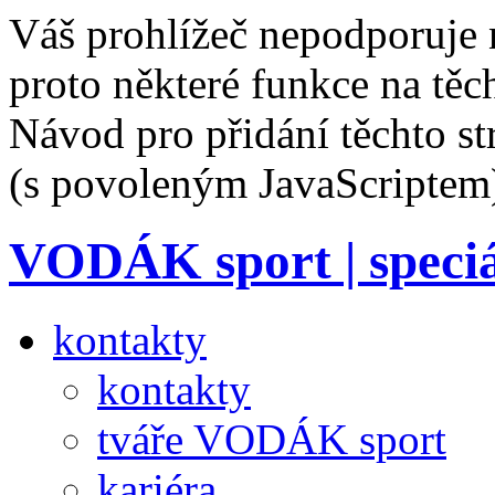
Váš prohlížeč nepodporuje 
proto některé funkce na těc
Návod pro přidání těchto s
(s povoleným JavaScriptem
VODÁK sport | speciá
kontakty
kontakty
tváře VODÁK sport
kariéra