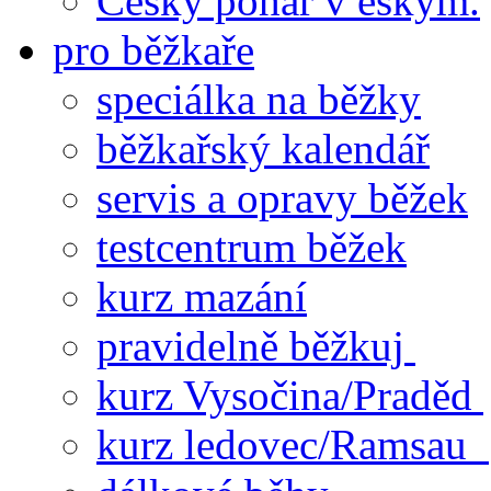
Český pohár v eskym.
pro běžkaře
speciálka na běžky
běžkařský kalendář
servis a opravy běžek
testcentrum běžek
kurz mazání
pravidelně běžkuj
kurz Vysočina/Praděd
kurz ledovec/Ramsau