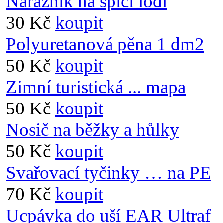
Nárazník na špici lodi
30 Kč
koupit
Polyuretanová pěna 1 dm2
50 Kč
koupit
Zimní turistická ... mapa
50 Kč
koupit
Nosič na běžky a hůlky
50 Kč
koupit
Svařovací tyčinky … na PE
70 Kč
koupit
Ucpávka do uší EAR Ultraf