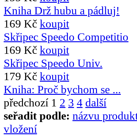
Kniha Drž hubu a pádluj!
169 Kč
koupit
Skřipec Speedo Competitio
169 Kč
koupit
Skřipec Speedo Univ.
179 Kč
koupit
Kniha: Proč bychom se ...
předchozí
1
2
3
4
další
seřadit podle:
názvu produk
vložení