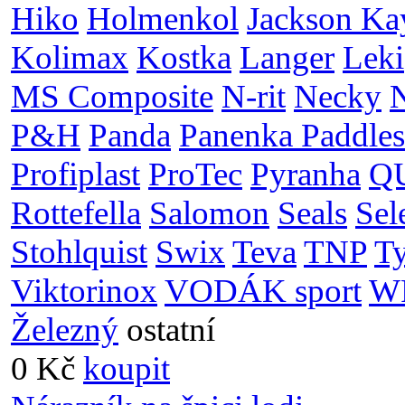
Hiko
Holmenkol
Jackson Ka
Kolimax
Kostka
Langer
Leki
MS Composite
N-rit
Necky
P&H
Panda
Panenka Paddles
Profiplast
ProTec
Pyranha
Q
Rottefella
Salomon
Seals
Sel
Stohlquist
Swix
Teva
TNP
T
Viktorinox
VODÁK sport
W
Železný
ostatní
0 Kč
koupit