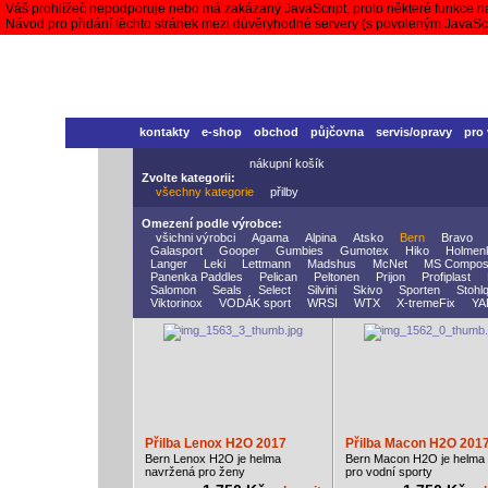
Váš prohlížeč nepodporuje nebo má zakázaný JavaScript, proto některé funkce n
Návod pro přidání těchto stránek mezi důvěryhodné servery (s povoleným JavaS
kontakty
e-shop
obchod
půjčovna
servis/opravy
pro
nákupní košík
Zvolte kategorii:
všechny kategorie
přilby
Omezení podle výrobce:
všichni výrobci
Agama
Alpina
Atsko
Bern
Bravo
Galasport
Gooper
Gumbies
Gumotex
Hiko
Holmen
Langer
Leki
Lettmann
Madshus
McNet
MS Compos
Panenka Paddles
Pelican
Peltonen
Prijon
Profiplast
Salomon
Seals
Select
Silvini
Skivo
Sporten
Stohlq
Viktorinox
VODÁK sport
WRSI
WTX
X-tremeFix
YA
Přilba Lenox H2O 2017
Přilba Macon H2O 201
Bern Lenox H2O je helma
Bern Macon H2O je helma
navržená pro ženy
pro vodní sporty