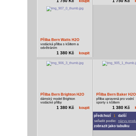
1 750 Kč
1 750 Kč
koupit
Přilba Bern Watts H2O
vodácká přilba s kšiltem a
odvětráním
1 380 Kč
koupit
Přilba Bern Brighton H2O
Přilba Bern Baker H2O
dámský model Brighton
přilba upravená pro vodní
vodácké přilby
sporty s kšiltem
1 380 Kč
1 380 Kč
koupit
předchozí
další
1
seřadit podle:
názvu prod
zobrazit jako tabulku