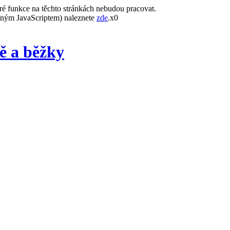
ré funkce na těchto stránkách nebudou pracovat.
leným JavaScriptem) naleznete
zde
.x0
ě a běžky