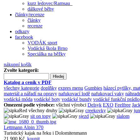
kurz ledovec/Ramsau
dálkové běhy
články/recenze
články
recenze
odkazy
facebook
VODÁK sport
Vodácká škola Brno
Speciálka na běžky
nákupní košík
Zvolte kategorii:
Hledej
Katalog a ceník v PDF
všechny kategorie
doplňky
expres menu
Gumbies
házecí pytlíky, ma
materiál a nářadí na opravy
nafukovací lodě
nafukovací vaky
náhradn
vodácká móda
vodácké boty
vodácké bundy
vodácké funkční prádlo
Omezení podle výrobce:
všichni výrobci
Delsyk
EXO
Feelfree
Jac
všechny druhy
creekovky
jun
sit on topy
sjezd
slalom
Lettmann Alpin 370
Turistický kajak na řeku i Dolomitenmann
21 900 Kč
koupit