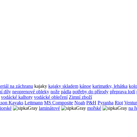
teriál na záchranu
kajaky
kajaky skladem
kánoe
karimatky, lehátka
kol
í díly
neoprenové obleky
nože
pádla
potřeby do přírody
přeprava lodí
vodácké kalhoty
vodácké oblečení
Zimní zboží
kson Kayaks
Lettmann
MS Composite
Noah
P&H
Pyranha
Riot
Ventu
iorské
laminátové
mořské
na ř