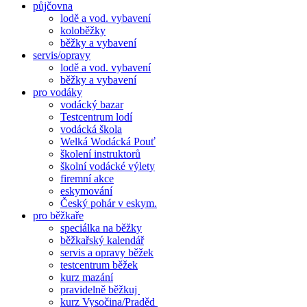
půjčovna
lodě a vod. vybavení
koloběžky
běžky a vybavení
servis/opravy
lodě a vod. vybavení
běžky a vybavení
pro vodáky
vodácký bazar
Testcentrum lodí
vodácká škola
Welká Wodácká Pouť
školení instruktorů
školní vodácké výlety
firemní akce
eskymování
Český pohár v eskym.
pro běžkaře
speciálka na běžky
běžkařský kalendář
servis a opravy běžek
testcentrum běžek
kurz mazání
pravidelně běžkuj
kurz Vysočina/Praděd