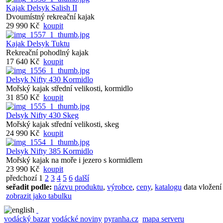
Kajak Delsyk Salish II
Dvoumístný rekreační kajak
29 990 Kč
koupit
Kajak Delsyk Tuktu
Rekreační pohodlný kajak
17 640 Kč
koupit
Delsyk Nifty 430 Kormidlo
Mořský kajak střední velikosti, kormidlo
31 850 Kč
koupit
Delsyk Nifty 430 Skeg
Mořský kajak střední velikosti, skeg
24 990 Kč
koupit
Delsyk Nifty 385 Kormidlo
Mořský kajak na moře i jezero s kormidlem
23 990 Kč
koupit
předchozí
1
2
3
4
5
6
další
seřadit podle:
názvu produktu
,
výrobce
,
ceny
,
katalogu
data vložení
zobrazit jako tabulku
vodácký bazar
vodácké noviny
pyranha.cz
mapa serveru