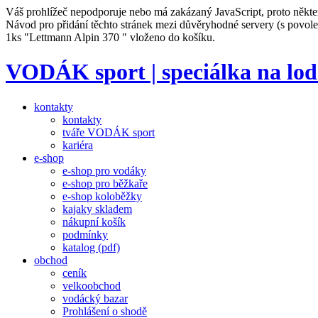
Váš prohlížeč nepodporuje nebo má zakázaný JavaScript, proto někte
Návod pro přidání těchto stránek mezi důvěryhodné servery (s povo
1ks "Lettmann Alpin 370 " vloženo do košíku.
VODÁK sport | speciálka na lod
kontakty
kontakty
tváře VODÁK sport
kariéra
e-shop
e-shop pro vodáky
e-shop pro běžkaře
e-shop koloběžky
kajaky skladem
nákupní košík
podmínky
katalog (pdf)
obchod
ceník
velkoobchod
vodácký bazar
Prohlášení o shodě