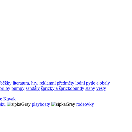
oběžky
literatura, hry, reklamní předměty
lodní pytle a obaly
přilby
pumpy
sandály
špricky a šprickobundy
stany
vesty
re Kayak
eku
playboaty
rodeovky