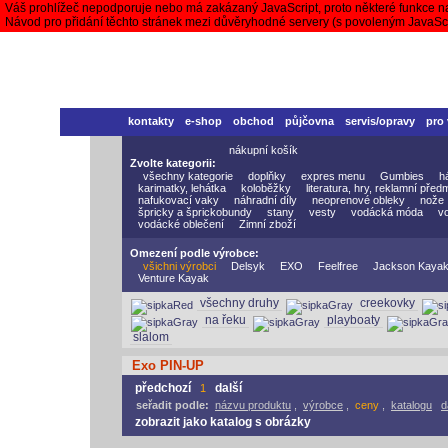
Váš prohlížeč nepodporuje nebo má zakázaný JavaScript, proto některé funkce n
Návod pro přidání těchto stránek mezi důvěryhodné servery (s povoleným JavaS
kontakty
e-shop
obchod
půjčovna
servis/opravy
pro
nákupní košík
Zvolte kategorii:
všechny kategorie
doplňky
expres menu
Gumbies
h
karimatky, lehátka
koloběžky
literatura, hry, reklamní před
nafukovací vaky
náhradní díly
neoprenové obleky
nože
špricky a šprickobundy
stany
vesty
vodácká móda
v
vodácké oblečení
Zimní zboží
Omezení podle výrobce:
všichni výrobci
Delsyk
EXO
Feelfree
Jackson Kaya
Venture Kayak
všechny druhy
creekovky
na řeku
playboaty
slalom
Exo PIN-UP
předchozí
další
1
seřadit podle:
názvu produktu
,
výrobce
,
ceny
,
katalogu
d
zobrazit jako katalog s obrázky