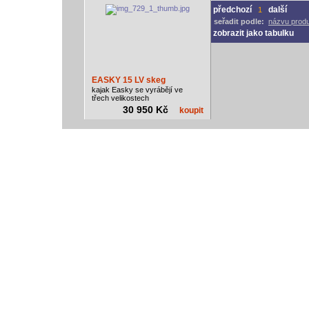
předchozí
další
1
seřadit podle:
názvu prod
zobrazit jako tabulku
EASKY 15 LV skeg
kajak Easky se vyrábějí ve
třech velikostech
30 950 Kč
koupit
vodácký bazar
vodácké noviny
pyranha.cz