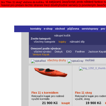
Váš prohlížeč nepodporuje nebo má zakázaný JavaScript, proto některé funkce n
1ks "Flex 11 skeg" vloženo do košíku.
Návod pro přidání těchto stránek mezi důvěryhodné servery (s povoleným JavaS
kontakty
e-shop
obchod
půjčovna
servis/opravy
pro
nákupní košík
Zvolte kategorii:
všechny kategorie
kajaky
náhradní díly
Omezení podle výrobce:
všichni výrobci
Delsyk
EXO
Feelfree
Jackson Kaya
Venture Kayak
všechny druhy
mořské
Flex 11 s kormidlem
Flex 11 skeg
Rekreační kajak pro rodinné
Rekreační kajak pro rodin
využití kormidlo
využití, skeg
21 900 Kč
19 900 Kč
koupit