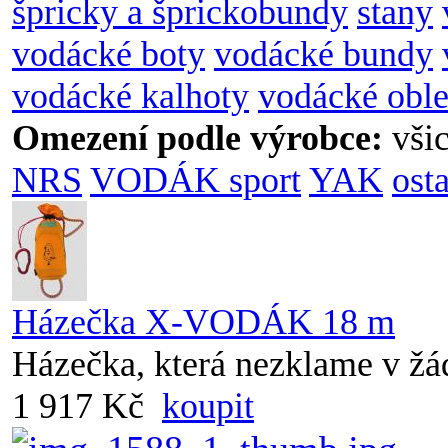
špricky a šprickobundy
stany
vodácké boty
vodácké bundy
vodácké kalhoty
vodácké oble
Omezení podle výrobce:
vši
NRS
VODÁK sport
YAK
osta
Házečka X-VODÁK 18 m
Házečka, která nezklame v žád
1 917 Kč
koupit