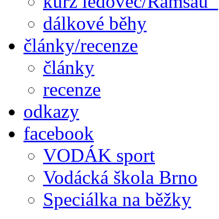
kurz ledovec/Ramsau
dálkové běhy
články/recenze
články
recenze
odkazy
facebook
VODÁK sport
Vodácká škola Brno
Speciálka na běžky