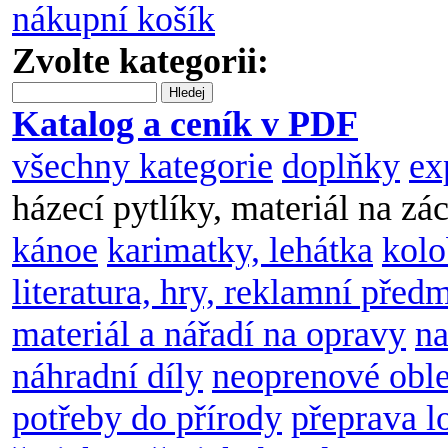
nákupní košík
Zvolte kategorii:
Hledej
Katalog a ceník v PDF
všechny kategorie
doplňky
ex
házecí pytlíky, materiál na zá
kánoe
karimatky, lehátka
kol
literatura, hry, reklamní před
materiál a nářadí na opravy
na
náhradní díly
neoprenové obl
potřeby do přírody
přeprava l