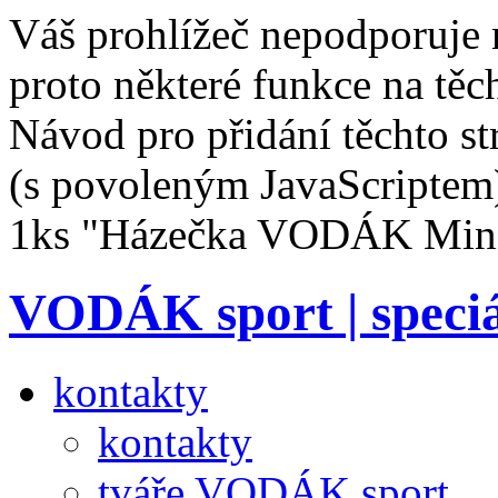
Váš prohlížeč nepodporuje 
proto některé funkce na těc
Návod pro přidání těchto s
(s povoleným JavaScriptem
1ks "Házečka VODÁK Mini"
VODÁK sport | speciá
kontakty
kontakty
tváře VODÁK sport