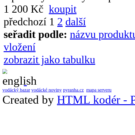
1 200 Kč
koupit
předchozí
1
2
další
seřadit podle:
názvu produkt
vložení
zobrazit jako tabulku
vodácký bazar
vodácké noviny
pyranha.cz
mapa serveru
Created by
HTML kodér - P