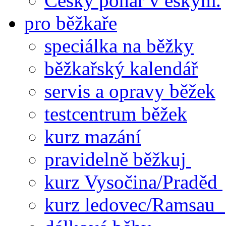
Český pohár v eskym.
pro běžkaře
speciálka na běžky
běžkařský kalendář
servis a opravy běžek
testcentrum běžek
kurz mazání
pravidelně běžkuj
kurz Vysočina/Praděd
kurz ledovec/Ramsau