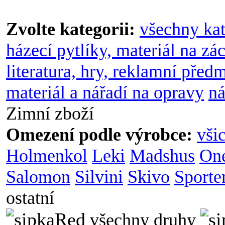
Zvolte kategorii:
všechny kat
házecí pytlíky, materiál na zá
literatura, hry, reklamní před
materiál a nářadí na opravy
ná
Zimní zboží
Omezení podle výrobce:
vši
Holmenkol
Leki
Madshus
On
Salomon
Silvini
Skivo
Sporte
ostatní
všechny druhy