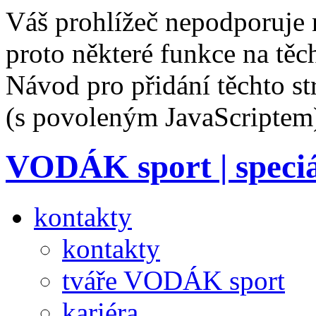
Váš prohlížeč nepodporuje 
proto některé funkce na těc
Návod pro přidání těchto s
(s povoleným JavaScriptem
VODÁK sport
| speci
kontakty
kontakty
tváře VODÁK sport
kariéra