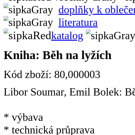
doplňky k obleče
literatura
katalog
Kniha: Běh na lyžích
Kód zboží: 80,000003
Libor Soumar, Emil Bolek: Bě
* výbava
* technická průprava