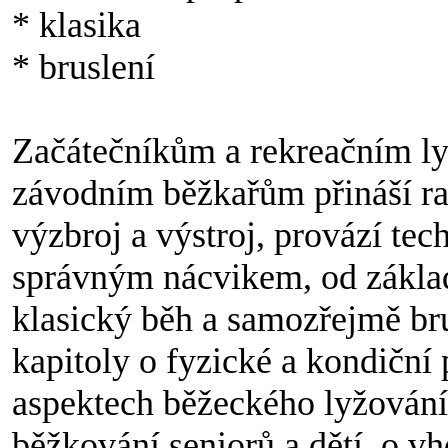
* klasika
* bruslení
Začátečníkům a rekreačním l
závodním běžkařům přináší rad
výzbroj a výstroj, provází tec
správným nácvikem, od základ
klasický běh a samozřejmě bru
kapitoly o fyzické a kondiční 
aspektech běžeckého lyžován
běžkování seniorů a dětí, o v