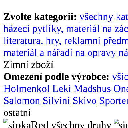
Zvolte kategorii:
všechny kat
házecí pytlíky, materiál na zá
literatura, hry, reklamní před
materiál a nářadí na opravy
ná
Zimní zboží
Omezení podle výrobce:
vši
Holmenkol
Leki
Madshus
On
Salomon
Silvini
Skivo
Sporte
ostatní
všechny druhy