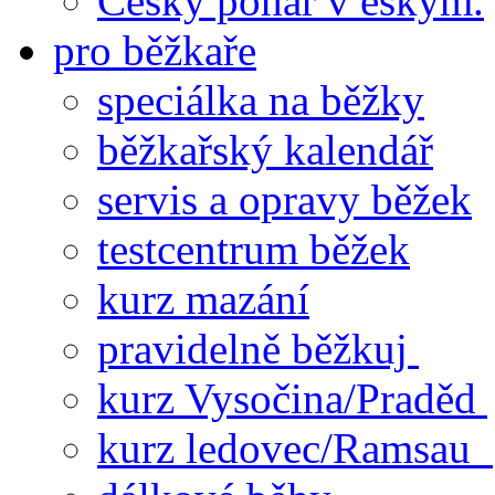
Český pohár v eskym.
pro běžkaře
speciálka na běžky
běžkařský kalendář
servis a opravy běžek
testcentrum běžek
kurz mazání
pravidelně běžkuj
kurz Vysočina/Praděd
kurz ledovec/Ramsau