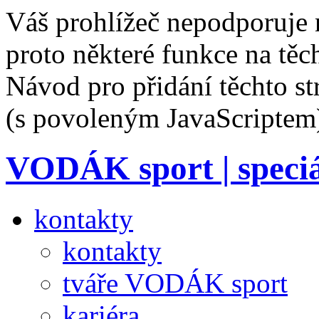
Váš prohlížeč nepodporuje 
proto některé funkce na těc
Návod pro přidání těchto s
(s povoleným JavaScriptem
VODÁK sport
| speci
kontakty
kontakty
tváře VODÁK sport
kariéra