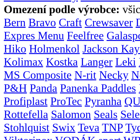
Omezení podle výrobce:
vši
Bern
Bravo
Craft
Crewsaver
Expres Menu
Feelfree
Galasp
Hiko
Holmenkol
Jackson Kay
Kolimax
Kostka
Langer
Leki
MS Composite
N-rit
Necky
N
P&H
Panda
Panenka Paddles
Profiplast
ProTec
Pyranha
QU
Rottefella
Salomon
Seals
Sele
Stohlquist
Swix
Teva
TNP
Ty