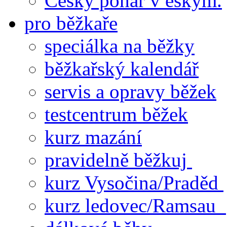
Český pohár v eskym.
pro běžkaře
speciálka na běžky
běžkařský kalendář
servis a opravy běžek
testcentrum běžek
kurz mazání
pravidelně běžkuj
kurz Vysočina/Praděd
kurz ledovec/Ramsau