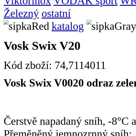
Viktorinox
VODÁK sport
WR
Železný
ostatní
katalog
Vosk Swix V20
Kód zboží: 74,7114011
Vosk Swix V0020 odraz zele
Čerstvě napadaný sníh, -8°C 
Přeměněný jemnozrnný sníh: