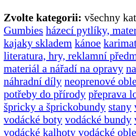
Zvolte kategorii:
všechny kat
Gumbies
házecí pytlíky, mate
kajaky skladem
kánoe
karimat
literatura, hry, reklamní před
materiál a nářadí na opravy
na
náhradní díly
neoprenové obl
potřeby do přírody
přeprava l
špricky a šprickobundy
stany
vodácké boty
vodácké bundy
vodácké kalhoty
vodácké oble