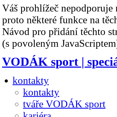
Váš prohlížeč nepodporuje 
proto některé funkce na těc
Návod pro přidání těchto s
(s povoleným JavaScriptem
VODÁK sport
| speci
kontakty
kontakty
tváře VODÁK sport
kariéra