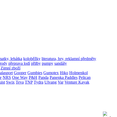
matky, lehátka
koloběžky
literatura, hry, reklamní předměty
írody
přeprava lodí
přilby
pumpy
sandály
Zimní zboží
alasport
Gooper
Gumbies
Gumotex
Hiko
Holmenkol
e
NRS
One Way
P&H
Panda
Panenka Paddles
Pelican
uist
Swix
Teva
TNP
Tydra
Ulvang
Var
Venture Kayak