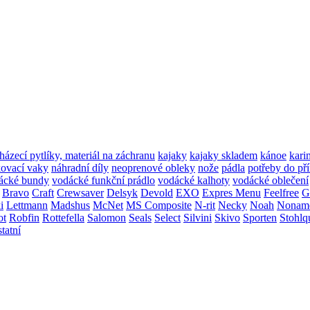
házecí pytlíky, materiál na záchranu
kajaky
kajaky skladem
kánoe
kari
ovací vaky
náhradní díly
neoprenové obleky
nože
pádla
potřeby do př
ácké bundy
vodácké funkční prádlo
vodácké kalhoty
vodácké oblečení
Bravo
Craft
Crewsaver
Delsyk
Devold
EXO
Expres Menu
Feelfree
G
i
Lettmann
Madshus
McNet
MS Composite
N-rit
Necky
Noah
Nonam
ot
Robfin
Rottefella
Salomon
Seals
Select
Silvini
Skivo
Sporten
Stohlq
statní