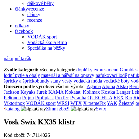
dálkové běhy
články/recenze
články
recenze
odkazy
facebook
VODÁK sport
Vodácká škola Brno
Speciálka na běžky
nákupní košík
Zvolte kategorii:
všechny kategorie
doplňky
expres menu
Gumbies
lodní pytle a obaly
materiál a nářadí na opravy
nafukovací lodě
nafuk
špricky a šprickobundy
stany
vesty
vodácká móda
vodácké boty
vod
Omezení podle výrobce:
všichni výrobci
Agama
Alpina
Atsko
Bern
Jackson Kayaks
Jurek
KAMA
Kokatat
Kolimax
Kostka
Langer
Lek
Peltonen
Prijon
Profiplast
ProTec
Pyranha
QUECHUA
REX
Rio
Ri
Viktorinox
VODÁK sport
WRSI
WTX
X-tremeFix
YAK
Železný
o
katalog
Zimní zboží
Swix
Vosk Swix KX35 klistr
Kód zboží: 74,7114026