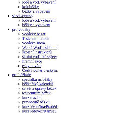
lodě a vod. vybavení
koloběžky
běžky a vybavení
servis/opravy
lodě a vod. vybavení
běžky a vybavení
pro vodáky
vodácký bazar
Testcentrum lodí
vodácká škola
Welká Wodácká Pouť
školení instruktorů
školní vodácké výlety
firemní akce
eskymování
Český pohár v eskym.
pro běžkaře
speciálka na běžky
běžkařský kalendář
servis a opravy běžek
testcentrum běžek
kurz mazání
pravidelně běžkuj
kurz Vysočina/Praděd
kurz ledovec/Ramsau