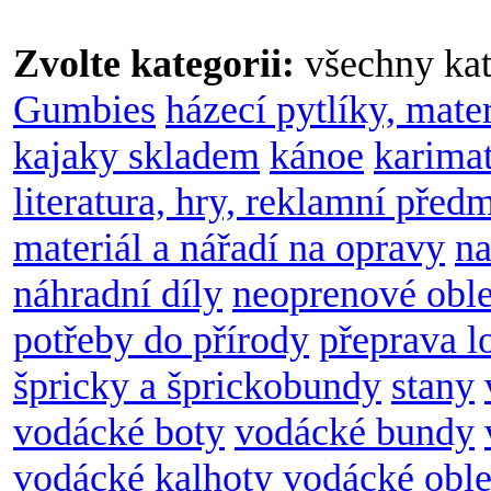
Zvolte kategorii:
všechny kat
Gumbies
házecí pytlíky, mate
kajaky skladem
kánoe
karimat
literatura, hry, reklamní před
materiál a nářadí na opravy
na
náhradní díly
neoprenové obl
potřeby do přírody
přeprava l
špricky a šprickobundy
stany
vodácké boty
vodácké bundy
vodácké kalhoty
vodácké oble