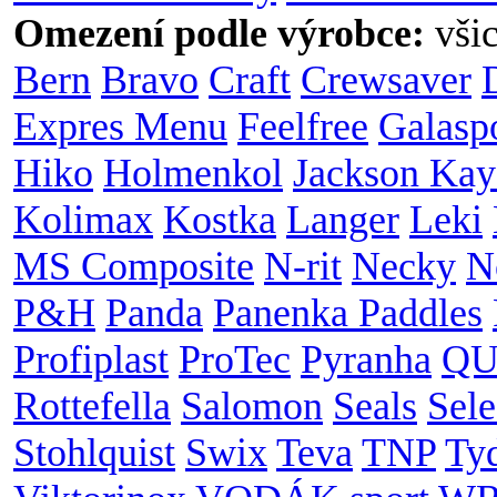
Omezení podle výrobce:
vši
Bern
Bravo
Craft
Crewsaver
Expres Menu
Feelfree
Galasp
Hiko
Holmenkol
Jackson Kay
Kolimax
Kostka
Langer
Leki
MS Composite
N-rit
Necky
N
P&H
Panda
Panenka Paddles
Profiplast
ProTec
Pyranha
QU
Rottefella
Salomon
Seals
Sele
Stohlquist
Swix
Teva
TNP
Ty