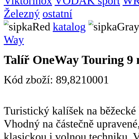
Viktorinox
VODÁK sport
WR
Železný
ostatní
katalog
Way
Talíř OneWay Touring 9
Kód zboží: 89,8210001
Turistický kalíšek na běžecké
Vhodný na částečně upravené, a
klasickou i volnou techniku. 