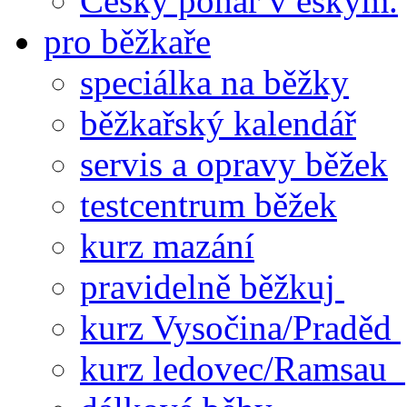
Český pohár v eskym.
pro běžkaře
speciálka na běžky
běžkařský kalendář
servis a opravy běžek
testcentrum běžek
kurz mazání
pravidelně běžkuj
kurz Vysočina/Praděd
kurz ledovec/Ramsau