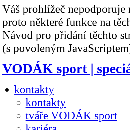
Váš prohlížeč nepodporuje 
proto některé funkce na těc
Návod pro přidání těchto s
(s povoleným JavaScriptem
VODÁK sport
| speci
kontakty
kontakty
tváře VODÁK sport
kariéra