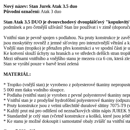
Nový název: Stan Jurek Atak 3.5 duo
Původní označení:
Atak 3 duo
Stan Atak 3.5 DUO je dvouvchodový dvouplášťový "kopulovitý" s
podmínek a pro četnější užívání! Stan lze používat i v zimě (doporuč
Vnitřní stan je pevně spojen s podlahou. Na pruty konstrukce je zav
jsou moskytiéry rovněž z jemné síťoviny pro intenzivnější větrání 
Vnější stan (tropiko) je přetažen přes konstrukci a ve spodní části j
Ke kotvení slouží úchyty na hranách a ve středech delších stran tropik
Mezi stěnami vnitřního a vnějšího stanu je mezera cca 6 cm, která zle
Stan se vyrábí pouze v barvě lesní zelená
MATERIÁL:
* Tropiko (vnější stan) je vyrobeno z polyesterové tkaniny nepro
5 000 mm tlaku vodního sloupce.
* Podlaha (vnitřní stan) je vyroben z pevné polyesterové tkaniny
* Vnitřní stan je z prodyšné hydrofóbní polyesterové tkaniny (odpu
* Pruty konstrukce jsou z velmi ušlechtilé duralové slitiny 7075-T
* Každý prut má pro odlišení od neznačkových slitin nápis JUREK 
* Standardně je celý stan (včetně konstrukce a kolíků, které jsou je
* Ke stanu je možné dokoupit i samostatné obaly zvlášť na vnitřní sta