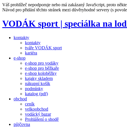
Váš prohlížeč nepodporuje nebo má zakázaný JavaScript, proto někte
Návod pro přidání těchto stránek mezi důvěryhodné servery (s povo
VODÁK sport
| speciálka na lo
kontakty
kontakty
tváře VODÁK sport
kariéra
e-shop
e-shop pro vodáky
e-shop pro běžkaře
e-shop koloběžky
kajaky skladem
nákupní košík
podmínky
katalog (pdf)
obchod
ceník
velkoobchod
vodácký bazar
Prohlášení o shodě
půjčovna