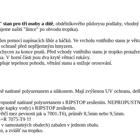
tan pro tři osoby a dítě
, obdélníkového půdorysu podlahy, vhodný 
ujeme našití "límce" po obvodu tropika).
ěšen pomocí napínacích šňůr a háčků. Ve vrcholu vnitřního stanu je vět
a k ochraně před nepříjemným hmyzem.
e uchycen za konce prutů. Před vchody vnitřního stanu je tropiko protaže
a. V horní části jsou dva kryté větrací rukávy.
pšuje tepelnou pohodu, větrání stanu a snižuje orosování.
pustně natírané polyuretanem a silikonem. Mají zvýšenou UV ochranu,
 nepropustně natírané polyuretanem s RIPSTOP zesílením. NEPROPUST
zuje kapky vody) s RIPSTOP zesílením.
9 (větčí mez pevnosti jak u 7001-T6), průměr 8,5mm nebo 9,5mm.
S+R 7075-T9 !!!
ště v samostatných obalech) zabalen v jednom obalu.
n, a zvlášť na tropiko.