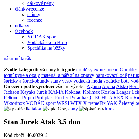
dálkové běhy
články/recenze
články
recenze
odkazy
facebook
VODÁK sport
Vodácká škola Brno
Speciálka na běžky
nákupní košík
Zvolte kategorii:
všechny kategorie
doplňky
expres menu
Gumbies
lodní pytle a obaly
materiál a nářadí na opravy
nafukovací lodě
nafuk
špricky a šprickobundy
stany
vesty
vodácká móda
vodácké boty
vod
Omezení podle výrobce:
všichni výrobci
Agama
Alpina
Atsko
Bern
Jackson Kayaks
Jurek
KAMA
Kokatat
Kolimax
Kostka
Langer
Lek
Peltonen
Prijon
Profiplast
ProTec
Pyranha
QUECHUA
REX
Rio
Ri
Viktorinox
VODÁK sport
WRSI
WTX
X-tremeFix
YAK
Železný
o
katalog
stany
Jurek
Stan Jurek Atak 3.5 duo
Kód zboží: 46,002912