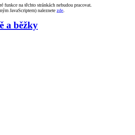
ré funkce na těchto stránkách nebudou pracovat.
leným JavaScriptem) naleznete
zde
.
dě a běžky