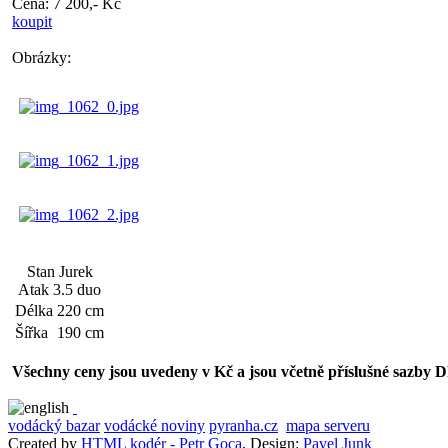
Cena: 7 200,- Kč
koupit
Obrázky:
Stan Jurek
Atak 3.5 duo
Délka
220 cm
Šířka
190 cm
Všechny ceny jsou uvedeny v Kč a jsou včetně příslušné sazby 
vodácký bazar
vodácké noviny
pyranha.cz
mapa serveru
Created by
HTML kodér - Petr Goca
, Design:
Pavel Junk