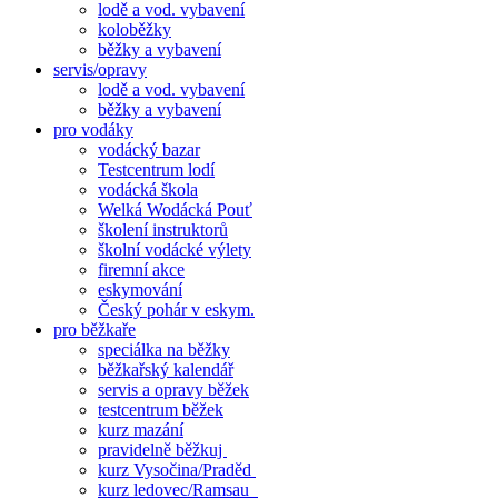
lodě a vod. vybavení
koloběžky
běžky a vybavení
servis/opravy
lodě a vod. vybavení
běžky a vybavení
pro vodáky
vodácký bazar
Testcentrum lodí
vodácká škola
Welká Wodácká Pouť
školení instruktorů
školní vodácké výlety
firemní akce
eskymování
Český pohár v eskym.
pro běžkaře
speciálka na běžky
běžkařský kalendář
servis a opravy běžek
testcentrum běžek
kurz mazání
pravidelně běžkuj
kurz Vysočina/Praděd
kurz ledovec/Ramsau