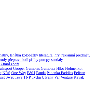
matky, lehátka
koloběžky
literatura, hry, reklamní předměty
írody
přeprava lodí
přilby
pumpy
sandály
Zimní zboží
alasport
Gooper
Gumbies
Gumotex
Hiko
Holmenkol
e
NRS
One Way
P&H
Panda
Panenka Paddles
Pelican
uist
Swix
Teva
TNP
Tydra
Ulvang
Var
Venture Kayak