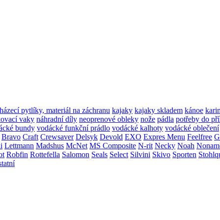
házecí pytlíky, materiál na záchranu
kajaky
kajaky skladem
kánoe
kari
ovací vaky
náhradní díly
neoprenové obleky
nože
pádla
potřeby do př
ácké bundy
vodácké funkční prádlo
vodácké kalhoty
vodácké oblečení
Bravo
Craft
Crewsaver
Delsyk
Devold
EXO
Expres Menu
Feelfree
G
i
Lettmann
Madshus
McNet
MS Composite
N-rit
Necky
Noah
Nonam
ot
Robfin
Rottefella
Salomon
Seals
Select
Silvini
Skivo
Sporten
Stohlq
statní