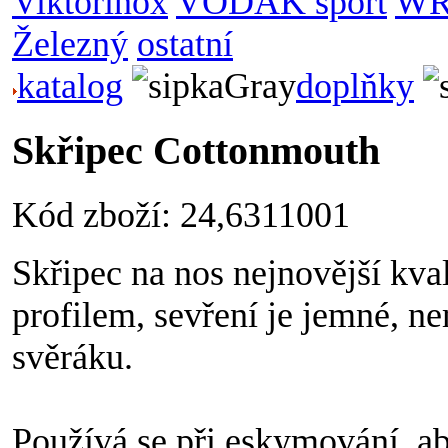
Viktorinox
VODÁK sport
WR
Železný
ostatní
katalog
doplňky
Skřipec Cottonmouth
Kód zboží: 24,6311001
Skřipec na nos nejnovější kva
profilem, sevření je jemné, ne
svěráku.
Používá se při eskymování, a