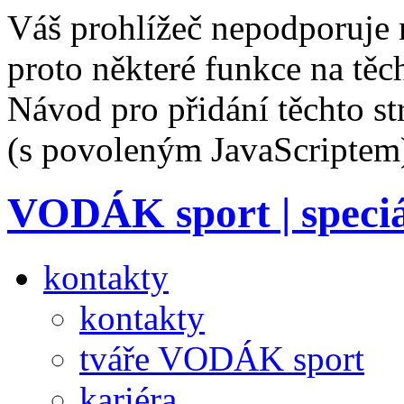
Váš prohlížeč nepodporuje 
proto některé funkce na těc
Návod pro přidání těchto s
(s povoleným JavaScriptem
VODÁK sport
| speci
kontakty
kontakty
tváře VODÁK sport
kariéra