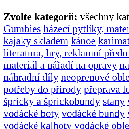
Zvolte kategorii:
všechny kat
Gumbies
házecí pytlíky, mate
kajaky skladem
kánoe
karimat
literatura, hry, reklamní před
materiál a nářadí na opravy
na
náhradní díly
neoprenové obl
potřeby do přírody
přeprava l
špricky a šprickobundy
stany
vodácké boty
vodácké bundy
vodácké kalhoty
vodácké oble