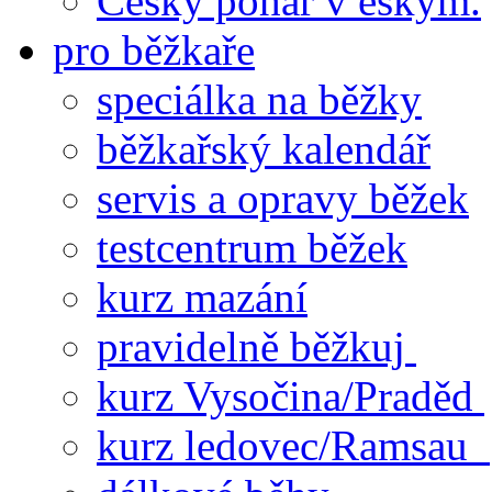
Český pohár v eskym.
pro běžkaře
speciálka na běžky
běžkařský kalendář
servis a opravy běžek
testcentrum běžek
kurz mazání
pravidelně běžkuj
kurz Vysočina/Praděd
kurz ledovec/Ramsau