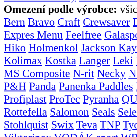
Omezení podle výrobce:
vši
Bern
Bravo
Craft
Crewsaver
Expres Menu
Feelfree
Galasp
Hiko
Holmenkol
Jackson Kay
Kolimax
Kostka
Langer
Leki
MS Composite
N-rit
Necky
N
P&H
Panda
Panenka Paddles
Profiplast
ProTec
Pyranha
QU
Rottefella
Salomon
Seals
Sele
Stohlquist
Swix
Teva
TNP
Ty