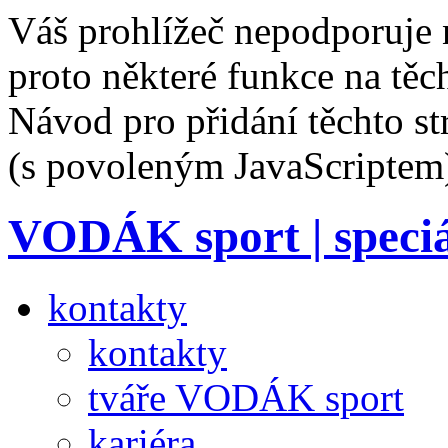
Váš prohlížeč nepodporuje 
proto některé funkce na těc
Návod pro přidání těchto s
(s povoleným JavaScriptem
VODÁK sport
| speci
kontakty
kontakty
tváře VODÁK sport
kariéra