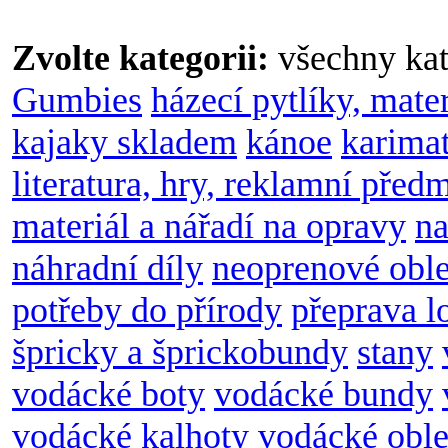
Zvolte kategorii:
všechny kat
Gumbies
házecí pytlíky, mate
kajaky skladem
kánoe
karimat
literatura, hry, reklamní před
materiál a nářadí na opravy
na
náhradní díly
neoprenové obl
potřeby do přírody
přeprava l
špricky a šprickobundy
stany
vodácké boty
vodácké bundy
vodácké kalhoty
vodácké oble