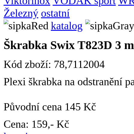
Viktorinox
VODÁK sport
WR
Železný
ostatní
katalog
Škrabka Swix T823D 3 
Kód zboží: 78,7112004
Plexi škrabka na odstranění p
Původní cena 145 Kč
Cena: 159,- Kč