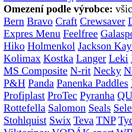
Omezení podle výrobce:
vši
Bern
Bravo
Craft
Crewsaver
Expres Menu
Feelfree
Galasp
Hiko
Holmenkol
Jackson Kay
Kolimax
Kostka
Langer
Leki
MS Composite
N-rit
Necky
N
P&H
Panda
Panenka Paddles
Profiplast
ProTec
Pyranha
QU
Rottefella
Salomon
Seals
Sele
Stohlquist
Swix
Teva
TNP
Ty