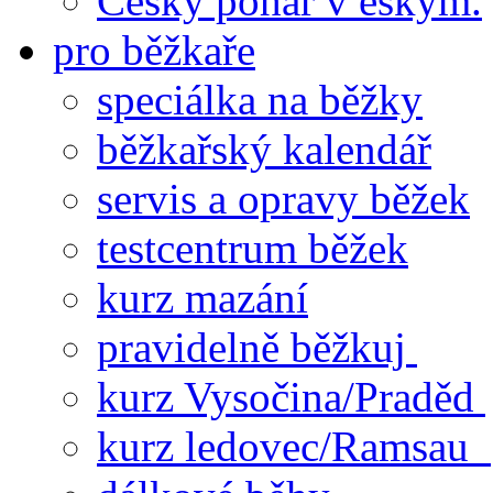
Český pohár v eskym.
pro běžkaře
speciálka na běžky
běžkařský kalendář
servis a opravy běžek
testcentrum běžek
kurz mazání
pravidelně běžkuj
kurz Vysočina/Praděd
kurz ledovec/Ramsau