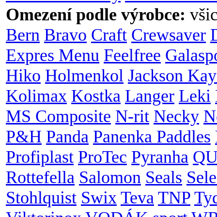
Omezení podle výrobce:
vši
Bern
Bravo
Craft
Crewsaver
Expres Menu
Feelfree
Galasp
Hiko
Holmenkol
Jackson Kay
Kolimax
Kostka
Langer
Leki
MS Composite
N-rit
Necky
N
P&H
Panda
Panenka Paddles
Profiplast
ProTec
Pyranha
QU
Rottefella
Salomon
Seals
Sele
Stohlquist
Swix
Teva
TNP
Ty