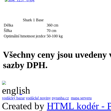
Shark 1 Base
Délka
360 cm
Šířka
70 cm
Optimální hmotnost jezdce
50-100 kg
Všechny ceny jsou uvedeny v
sazby DPH.
vodácký bazar
vodácké noviny
pyranha.cz
mapa serveru
Created by
HTML kodér - P