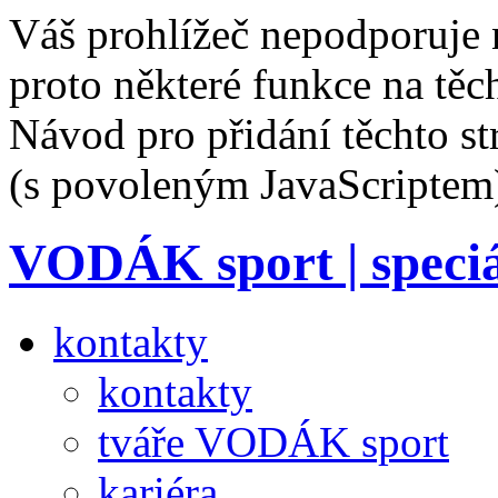
Váš prohlížeč nepodporuje 
proto některé funkce na těc
Návod pro přidání těchto s
(s povoleným JavaScriptem
VODÁK sport
| speci
kontakty
kontakty
tváře VODÁK sport
kariéra