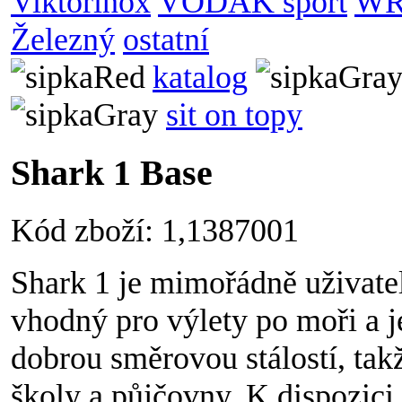
Viktorinox
VODÁK sport
WR
Železný
ostatní
katalog
sit on topy
Shark 1 Base
Kód zboží: 1,1387001
Shark 1 je mimořádně uživatels
vhodný pro výlety po moři a je
dobrou směrovou stálostí, takž
školy a půjčovny. K dispozici