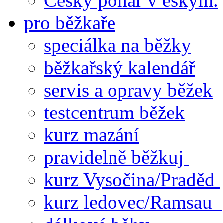
Český pohár v eskym.
pro běžkaře
speciálka na běžky
běžkařský kalendář
servis a opravy běžek
testcentrum běžek
kurz mazání
pravidelně běžkuj
kurz Vysočina/Praděd
kurz ledovec/Ramsau