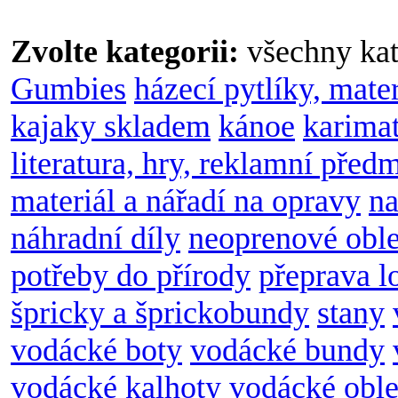
Zvolte kategorii:
všechny kat
Gumbies
házecí pytlíky, mate
kajaky skladem
kánoe
karimat
literatura, hry, reklamní před
materiál a nářadí na opravy
na
náhradní díly
neoprenové obl
potřeby do přírody
přeprava l
špricky a šprickobundy
stany
vodácké boty
vodácké bundy
vodácké kalhoty
vodácké oble