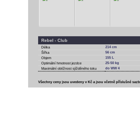
Rebel - Club
214 cm
Délka
56 cm
Šířka
155 L
Objem
25-50 kg
Optimální hmotnost jezdce
do WW 4
Maximální obtížnost sjížděného toku
Všechny ceny jsou uvedeny v Kč a jsou včetně příslušné saz
vodácký bazar
vodácké noviny
pyranha.cz