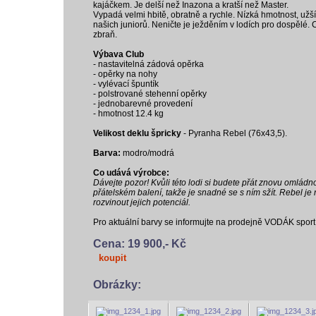
kajáčkem. Je delší než Inazona a kratší než Master.
Vypadá velmi hbitě, obratně a rychle. Nízká hmotnost, užší 
našich juniorů. Neničte je ježděním v lodích pro dospělé.
zbraň.
Výbava Club
- nastavitelná zádová opěrka
- opěrky na nohy
- vylévací špuntík
- polstrované stehenní opěrky
- jednobarevné provedení
- hmotnost 12.4 kg
Velikost deklu špricky
- Pyranha Rebel (76x43,5).
Barva:
modro/modrá
Co udává výrobce:
Dávejte pozor! Kvůli této lodi si budete přát znovu omládn
přátelském balení, takže je snadné se s ním sžít. Rebel j
rozvinout jejich potenciál.
Pro aktuální barvy se informujte na prodejně VODÁK sport
Cena: 19 900,- Kč
koupit
Obrázky: