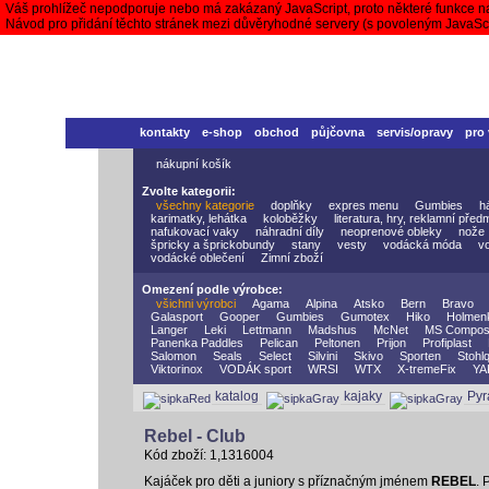
Váš prohlížeč nepodporuje nebo má zakázaný JavaScript, proto některé funkce n
Návod pro přidání těchto stránek mezi důvěryhodné servery (s povoleným JavaS
kontakty
e-shop
obchod
půjčovna
servis/opravy
pro
nákupní košík
Zvolte kategorii:
všechny kategorie
doplňky
expres menu
Gumbies
h
karimatky, lehátka
koloběžky
literatura, hry, reklamní před
nafukovací vaky
náhradní díly
neoprenové obleky
nože
špricky a šprickobundy
stany
vesty
vodácká móda
v
vodácké oblečení
Zimní zboží
Omezení podle výrobce:
všichni výrobci
Agama
Alpina
Atsko
Bern
Bravo
Galasport
Gooper
Gumbies
Gumotex
Hiko
Holmen
Langer
Leki
Lettmann
Madshus
McNet
MS Compos
Panenka Paddles
Pelican
Peltonen
Prijon
Profiplast
Salomon
Seals
Select
Silvini
Skivo
Sporten
Stohlq
Viktorinox
VODÁK sport
WRSI
WTX
X-tremeFix
YA
katalog
kajaky
Pyr
Rebel - Club
Kód zboží: 1,1316004
Kajáček pro děti a juniory s příznačným jménem
REBEL
. 